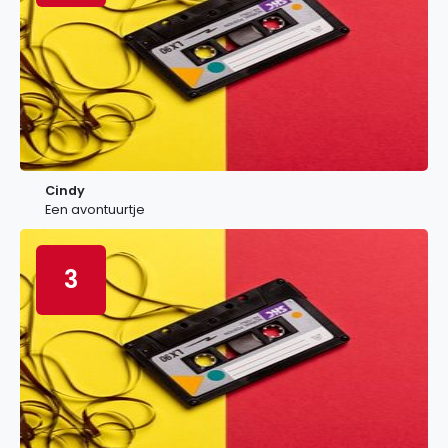
Cindy
Een avontuurtje
3