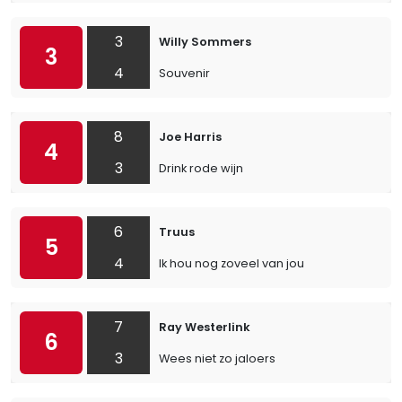
3
Willy Sommers
3
4
Souvenir
8
Joe Harris
4
3
Drink rode wijn
6
Truus
5
4
Ik hou nog zoveel van jou
7
Ray Westerlink
6
3
Wees niet zo jaloers