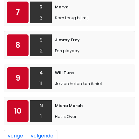
R
Marva
7
3
Kom terug bij mij
9
Jimmy Frey
8
2
Een playboy
4
Will Tura
9
11
Je zien huilen kan ik niet
N
Micha Marah
10
1
Het Is Over
vorige
volgende