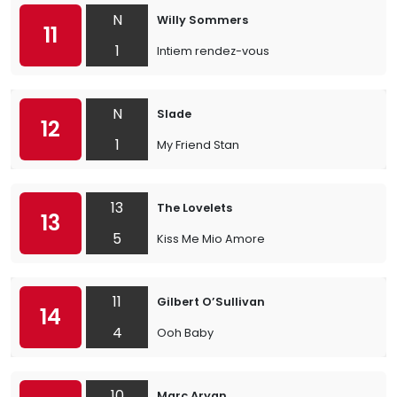
N
Willy Sommers
11
1
Intiem rendez-vous
N
Slade
12
1
My Friend Stan
13
The Lovelets
13
5
Kiss Me Mio Amore
11
Gilbert O’Sullivan
14
4
Ooh Baby
10
Marc Aryan