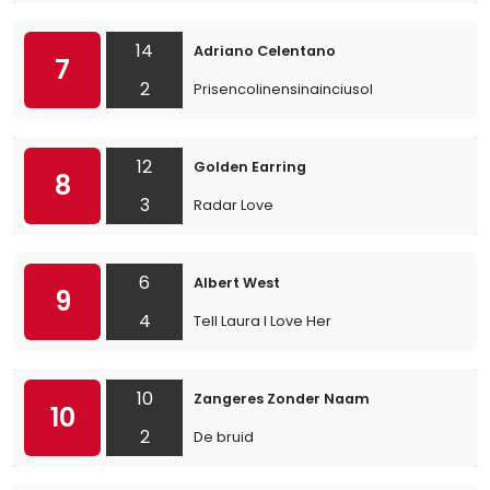
14
Adriano Celentano
7
2
Prisencolinensinainciusol
12
Golden Earring
8
3
Radar Love
6
Albert West
9
4
Tell Laura I Love Her
10
Zangeres Zonder Naam
10
2
De bruid