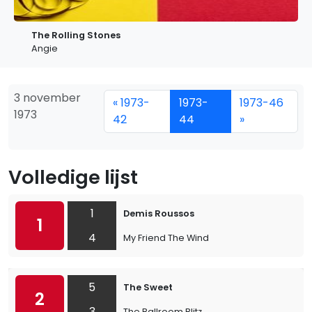
The Rolling Stones
Angie
3 november
« 1973-
1973-
1973-46
1973
42
44
»
Volledige lijst
1
Demis Roussos
1
4
My Friend The Wind
5
The Sweet
2
3
The Ballroom Blitz