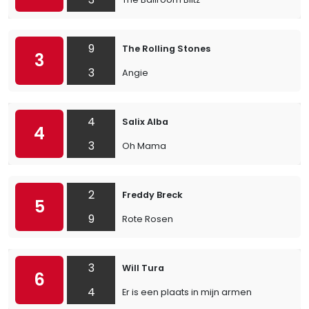
9
The Rolling Stones
3
3
Angie
4
Salix Alba
4
3
Oh Mama
2
Freddy Breck
5
9
Rote Rosen
3
Will Tura
6
4
Er is een plaats in mijn armen