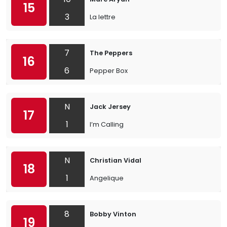
15
3
La lettre
7
The Peppers
16
6
Pepper Box
N
Jack Jersey
17
1
I’m Calling
N
Christian Vidal
18
1
Angelique
8
Bobby Vinton
19