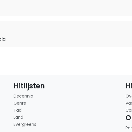
ola
Hitlijsten
H
Decennia
Ov
Genre
Va
Taal
Co
O
Land
Evergreens
Ra