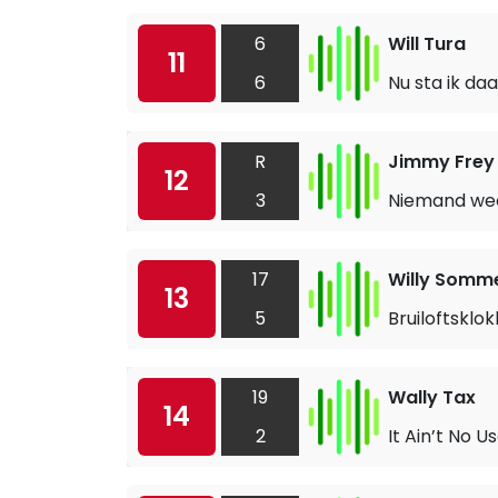
6
Will Tura
11
6
Nu sta ik daa
R
Jimmy Frey
12
3
Niemand weet
17
Willy Somm
13
5
Bruiloftsklo
19
Wally Tax
14
2
It Ain’t No U