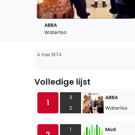
ABBA
Waterloo
4 mei 1974
Volledige lijst
3
ABBA
1
2
Waterloo
1
Mud
2