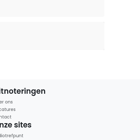
itnoteringen
er ons
catures
ntact
nze sites
diotrefpunt