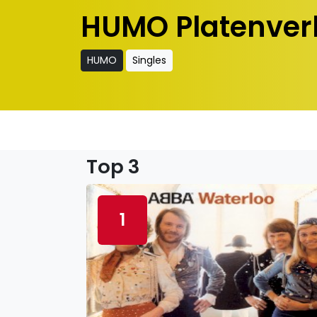
HUMO Platenver
HUMO
Singles
Top 3
1