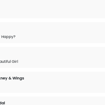
y Happy?
utiful Girl
tney & Wings
dal