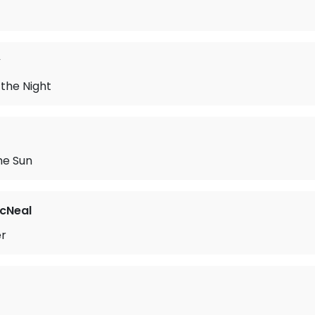
y
f the Night
he Sun
cNeal
er