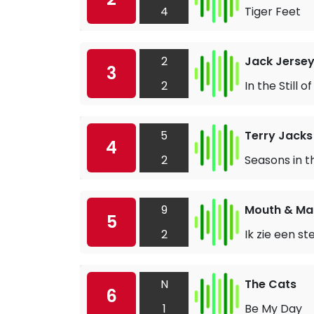
4
Tiger Feet
2
Jack Jerse
3
2
In the Still o
5
Terry Jacks
4
2
Seasons in t
9
Mouth & Ma
5
2
Ik zie een st
N
The Cats
6
1
Be My Day