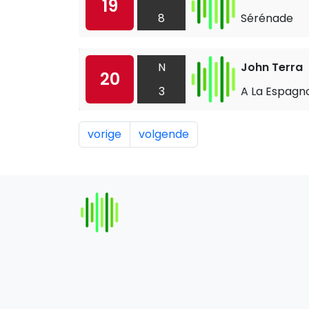
19
8
Sérénade
N
John Terra
20
3
A La Espagn
vorige
volgende