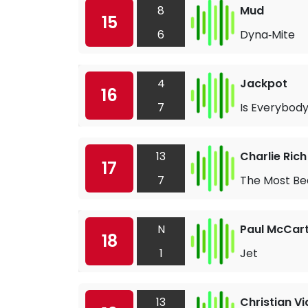
8
Mud
15
6
Dyna‐Mite
4
Jackpot
16
7
Is Everybod
13
Charlie Rich
17
7
The Most Bea
N
Paul McCar
18
1
Jet
13
Christian Vi