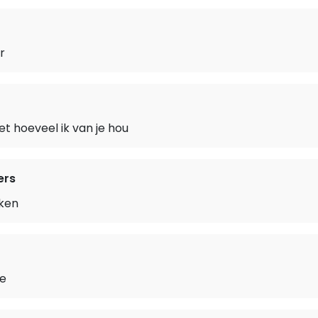
r
 hoeveel ik van je hou
ers
kken
se