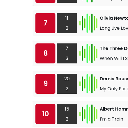
11
Olivia New
7
2
Long Live Lo
7
The Three 
8
3
When Will I 
20
Demis Rous
9
2
My Only Fas
15
Albert Ha
10
2
I’m a Train