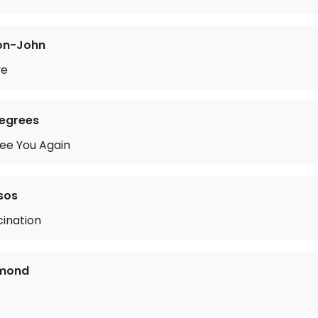
ton-John
ve
Degrees
See You Again
sos
cination
mmond