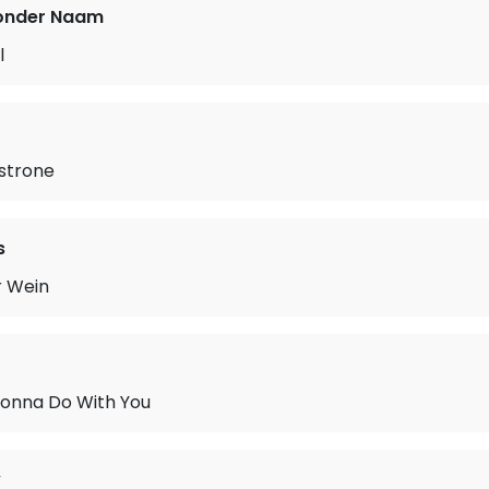
onder Naam
l
estrone
s
r Wein
onna Do With You
y