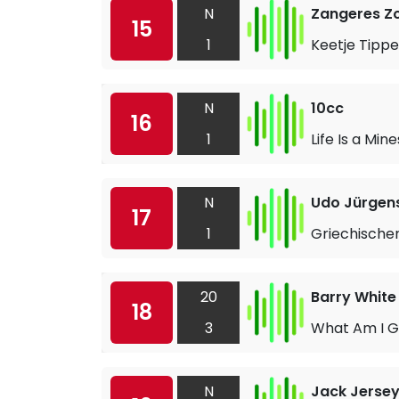
N
Zangeres Z
15
1
Keetje Tippe
N
10cc
16
1
Life Is a Min
N
Udo Jürgen
17
1
Griechische
20
Barry White
18
3
What Am I G
N
Jack Jerse