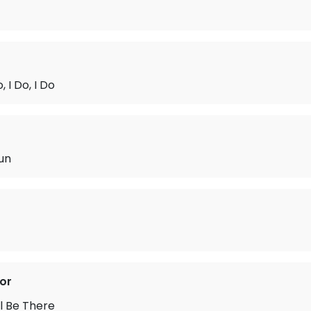
o, I Do, I Do
un
or
ll Be There