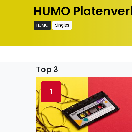
HUMO Platenver
HUMO
Singles
Top 3
1