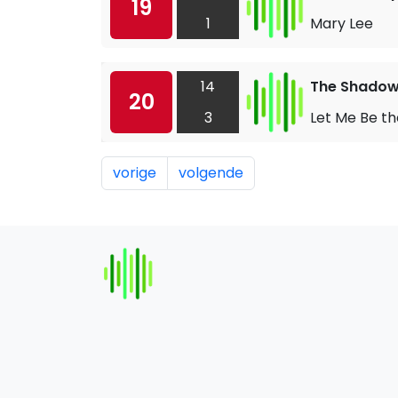
19
1
Mary Lee
14
The Shado
20
3
Let Me Be t
vorige
volgende