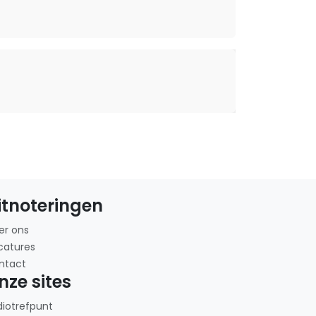
itnoteringen
er ons
catures
ntact
nze sites
diotrefpunt