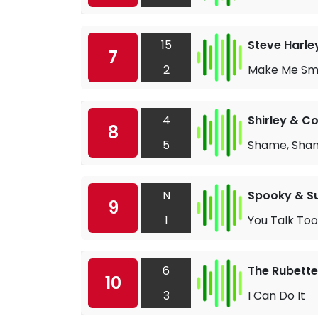
15
Steve Harle
7
2
Make Me Smi
4
Shirley & 
8
5
Shame, Sha
N
Spooky & S
9
1
You Talk To
6
The Rubette
10
3
I Can Do It