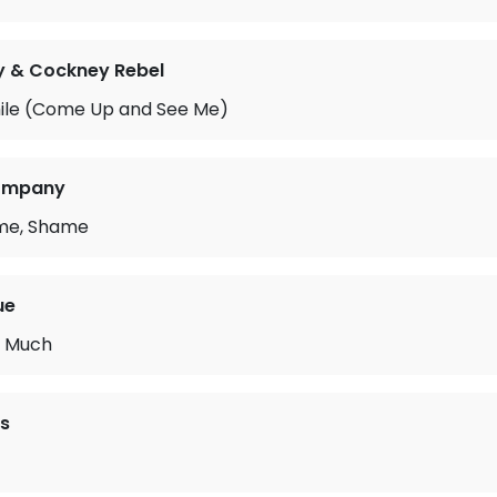
y & Cockney Rebel
le (Come Up and See Me)
Company
me, Shame
ue
o Much
s