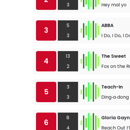
3
Hey mal yo
5
ABBA
3
3
I Do, I Do, I D
13
The Sweet
4
2
Fox on the R
3
Teach-In
5
3
Ding‐a‐dong
8
Gloria Gayn
6
4
Reach Out I’