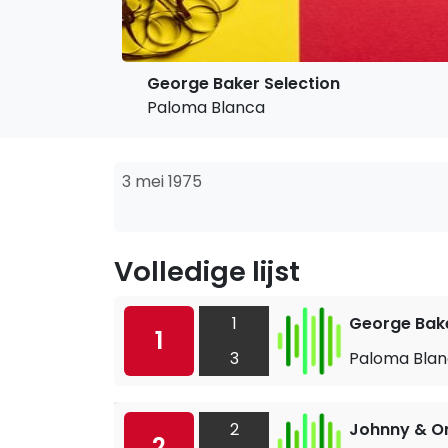
George Baker Selection
Paloma Blanca
3 mei 1975
Volledige lijst
1
George Bake
1
3
Paloma Bla
2
Johnny & O
2