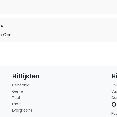
ws
he One
Hitlijsten
H
Decennia
Ov
Genre
Va
Taal
Co
O
Land
Evergreens
Ra