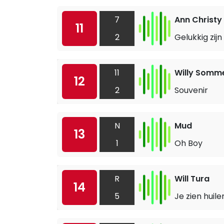
7
Ann Christy
11
2
Gelukkig zijn
11
Willy Somm
12
2
Souvenir
N
Mud
13
1
Oh Boy
R
Will Tura
14
5
Je zien huile