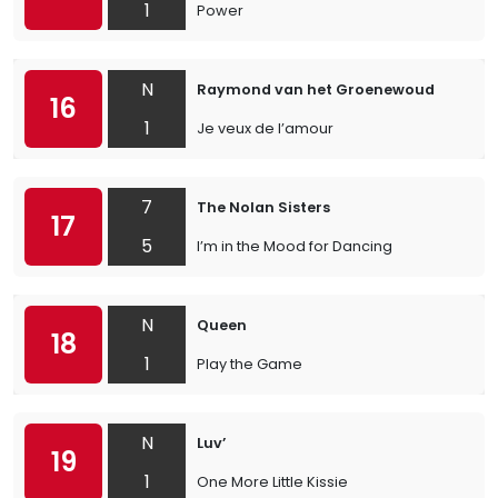
1
Power
N
Raymond van het Groenewoud
16
1
Je veux de l’amour
7
The Nolan Sisters
17
5
I’m in the Mood for Dancing
N
Queen
18
1
Play the Game
N
Luv’
19
1
One More Little Kissie