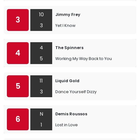
10
Jimmy Frey
3
3
Yet I Know
4
The Spinners
4
5
Working My Way Back to You
11
Liquid Gold
5
3
Dance Yourself Dizzy
N
Demis Roussos
6
1
Lost in Love