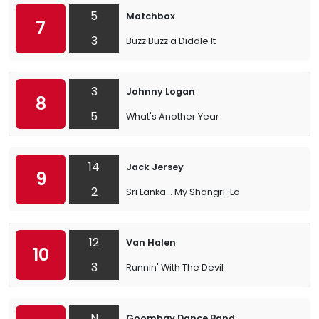
5
Matchbox
7
3
Buzz Buzz a Diddle It
3
Johnny Logan
8
5
What's Another Year
14
Jack Jersey
9
2
Sri Lanka... My Shangri-La
12
Van Halen
10
3
Runnin' With The Devil
N
Goombay Dance Band