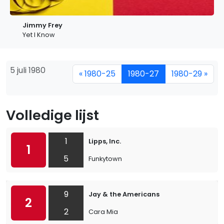
Jimmy Frey
Yet I Know
5 juli 1980
« 1980-25
1980-27
1980-29 »
Volledige lijst
1
Lipps, Inc.
1
5
Funkytown
9
Jay & the Americans
2
2
Cara Mia