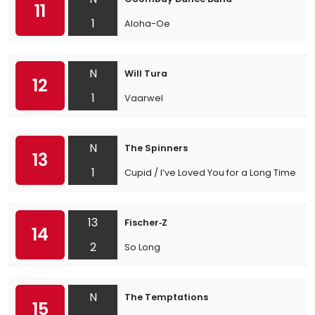
11
1
Aloha-Oe
N
Will Tura
12
1
Vaarwel
N
The Spinners
13
1
Cupid / I’ve Loved You for a Long Time
13
Fischer‐Z
14
2
So Long
N
The Temptations
15