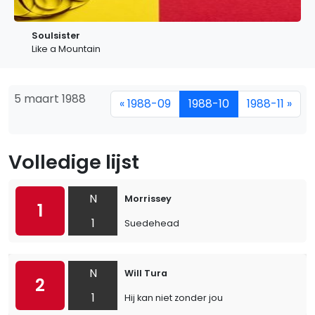
Soulsister
Like a Mountain
5 maart 1988
« 1988-09
1988-10
1988-11 »
Volledige lijst
N
Morrissey
1
1
Suedehead
N
Will Tura
2
1
Hij kan niet zonder jou