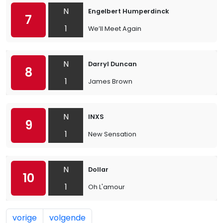
N
Engelbert Humperdinck
7
1
We’ll Meet Again
N
Darryl Duncan
8
1
James Brown
N
INXS
9
1
New Sensation
N
Dollar
10
1
Oh L'amour
vorige
volgende