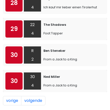
28
4
Ich kauf mir lieber einen Tirolerhut
22
The Shadows
29
4
Foot Tapper
R
Ben Steneker
30
2
From a Jack to a King
30
Ned Miller
30
4
From a Jack to a King
vorige
volgende