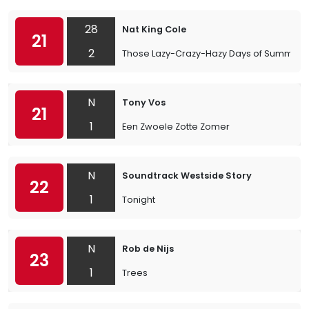
28
Nat King Cole
21
2
Those Lazy-Crazy-Hazy Days of Summer
N
Tony Vos
21
1
Een Zwoele Zotte Zomer
N
Soundtrack Westside Story
22
1
Tonight
N
Rob de Nijs
23
1
Trees