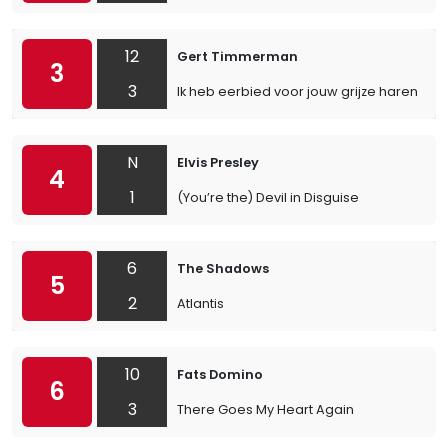
12
Gert Timmerman
3
3
Ik heb eerbied voor jouw grijze haren
N
Elvis Presley
4
1
(You’re the) Devil in Disguise
6
The Shadows
5
2
Atlantis
10
Fats Domino
6
3
There Goes My Heart Again