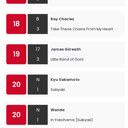
8
Ray Charles
18
3
Take These Chains From My Heart
17
James Gilreath
19
3
Little Band of Gold
N
Kyu Sakamoto
20
1
Sukiyaki
N
Wanda
20
1
In Yokohama (Sukiyaki)