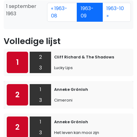
1 september
« 1963-
1963-
1963-10
1963
08
09
»
Volledige lijst
2
Cliff Richard & The Shadows
1
3
Lucky Lips
1
Anneke Grönloh
2
3
Cimeroni
1
Anneke Grönloh
2
3
Het leven kan mooi zijn