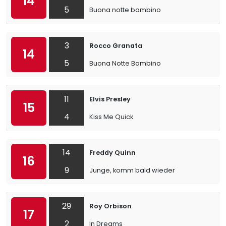
14
5
Buona notte bambino
3
Rocco Granata
14
5
Buona Notte Bambino
11
Elvis Presley
15
4
Kiss Me Quick
14
Freddy Quinn
16
9
Junge, komm bald wieder
29
Roy Orbison
17
2
In Dreams