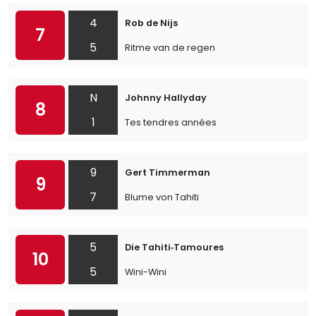
4
Rob de Nijs
7
5
Ritme van de regen
N
Johnny Hallyday
8
1
Tes tendres années
9
Gert Timmerman
9
7
Blume von Tahiti
5
Die Tahiti‐Tamoures
10
5
Wini-Wini