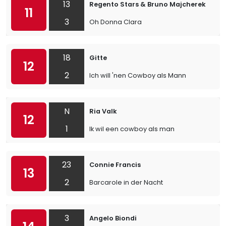
13
Regento Stars & Bruno Majcherek
11
3
Oh Donna Clara
18
Gitte
12
2
Ich will 'nen Cowboy als Mann
N
Ria Valk
12
1
Ik wil een cowboy als man
23
Connie Francis
13
2
Barcarole in der Nacht
3
Angelo Biondi