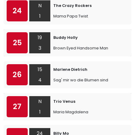
N
The Crazy Rockers
24
1
Mama Papa Twist
19
Buddy Holly
25
3
Brown Eyed Handsome Man
15
Marlene Dietrich
26
4
Sag' mir wo die Blumen sind
N
Trio Venus
27
1
Maria Magdalena
24
Billy Mo