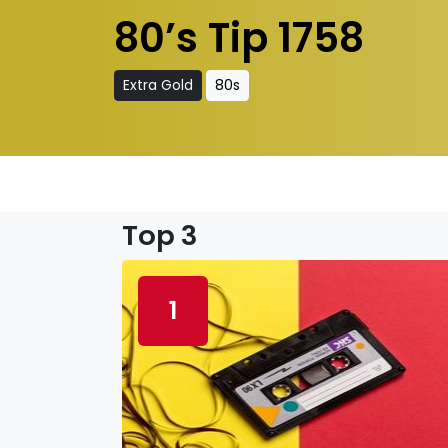
80’s Tip 1758
Extra Gold
80s
Top 3
1