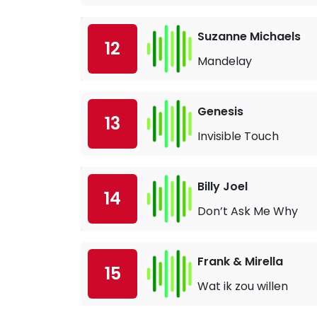
Suzanne Michaels
12
Mandelay
Genesis
13
Invisible Touch
Billy Joel
14
Don’t Ask Me Why
Frank & Mirella
15
Wat ik zou willen