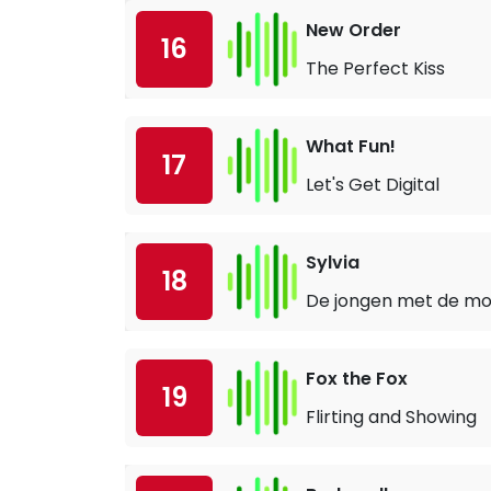
New Order
16
The Perfect Kiss
What Fun!
17
Let's Get Digital
Sylvia
18
De jongen met de m
Fox the Fox
19
Flirting and Showing