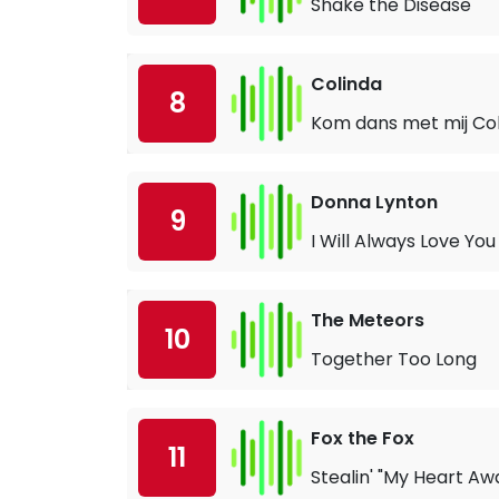
Shake the Disease
Colinda
8
Kom dans met mij Co
Donna Lynton
9
I Will Always Love You
The Meteors
10
Together Too Long
Fox the Fox
11
Stealin' "My Heart Aw