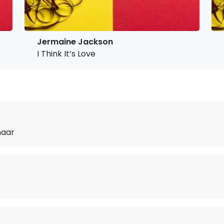
Jermaine Jackson
I Think It’s Love
maar