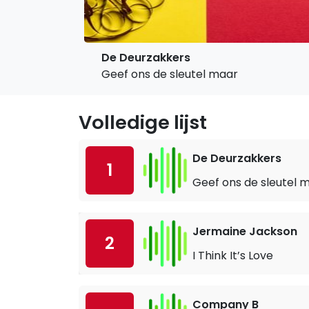
De Deurzakkers
Geef ons de sleutel maar
Volledige lijst
De Deurzakkers
1
Geef ons de sleutel 
Jermaine Jackson
2
I Think It’s Love
Company B