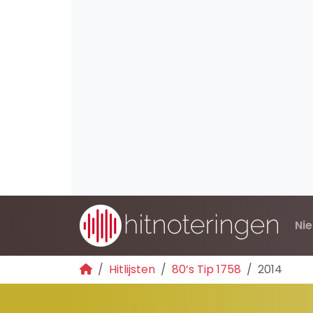
Ni
Hitlijsten
80’s Tip 1758
2014