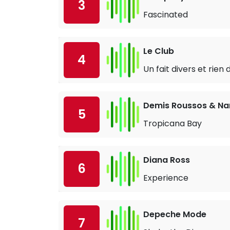
3
Fascinated
Le Club
4
Un fait divers et rien 
Demis Roussos & Na
5
Tropicana Bay
Diana Ross
6
Experience
Depeche Mode
7