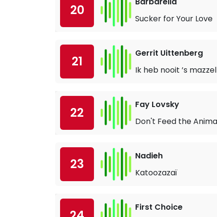
Barbarella
20
Sucker for Your Love
Gerrit Uittenberg
21
Ik heb nooit ’s mazzel
Fay Lovsky
22
Don't Feed the Anima
Nadieh
23
Katoozazaï
First Choice
24