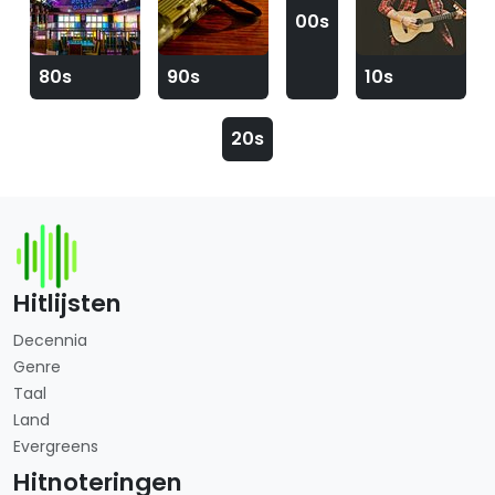
00s
80s
90s
10s
20s
Hitlijsten
Decennia
Genre
Taal
Land
Evergreens
Hitnoteringen