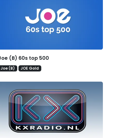
Joe (B) 60s top 500
Joe (B)
JOE Gold