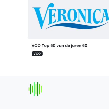
VOO Top 60 van de jaren 60
VOO