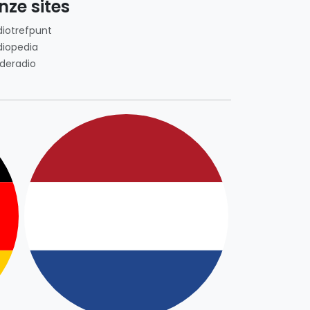
nze sites
diotrefpunt
diopedia
deradio