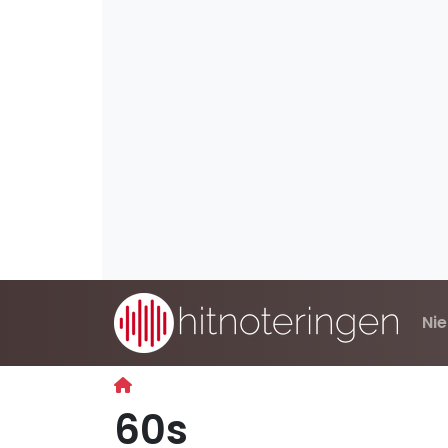
Ni
60s