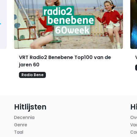
VRT Radio2 Benebene Top100 van de
jaren 60
Radio Bene
Hitlijsten
H
Decennia
Ov
Genre
Va
Taal
Co