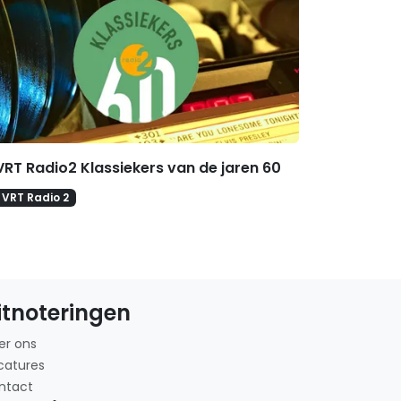
VRT Radio2 Klassiekers van de jaren 60
VRT Radio 2
itnoteringen
er ons
catures
ntact