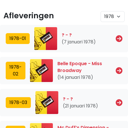
Afleveringen
? - ?
1978-01
(7 januari 1978)
Belle Epoque - Miss
1978-
Broadway
02
(14 januari 1978)
? - ?
1978-03
(21 januari 1978)
Mc Duff’s Dimension -