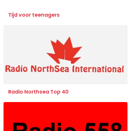
Tijd voor teenagers
Radio Northsea Top 40