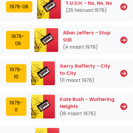
T.U.S.H. - No, No, No
1978-08
(25 februari 1978)
Allan Jeffers - Stop
1978-
Still
09
(4 maart 1978)
Gerry Rafferty - City
1978-
to City
10
(11 maart 1978)
Kate Bush - Wuthering
1978-
Heights
11
(18 maart 1978)