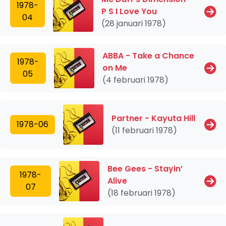
1978-
P S I Love You
04
(28 januari 1978)
ABBA - Take a Chance
1978-
on Me
05
(4 februari 1978)
Partner - Kayuta Hill
1978-06
(11 februari 1978)
Bee Gees - Stayin’
1978-
Alive
07
(18 februari 1978)