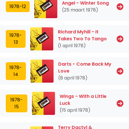
Angel - Winter Song
1978-12
(25 maart 1978)
Richard Myhill - It
1978-
Takes Two To Tango
13
(1 april 1978)
Darts - Come Back My
1978-
Love
14
(8 april 1978)
Wings - With a Little
1978-
Luck
15
(15 april 1978)
Terry Dactyl &