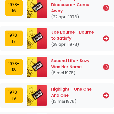
1978-
Dinosaurs - Come
16
Away
(22 april 1978)
Joe Bourne - Bourne
1978-
to Satisfy
17
(29 april 1978)
Second Life - Suzy
1978-
Was Her Name
18
(6 mei 1978)
Highlight - One One
1978-
And One
19
(13 mei 1978)