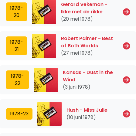
Gerard Vekeman -
1978-
Ikke met de rikke
20
(20 mei 1978)
Robert Palmer - Best
1978-
of Both Worlds
21
(27 mei 1978)
Kansas - Dust in the
1978-
Wind
22
(3 juni 1978)
Hush - Miss Julie
1978-23
(10 juni 1978)