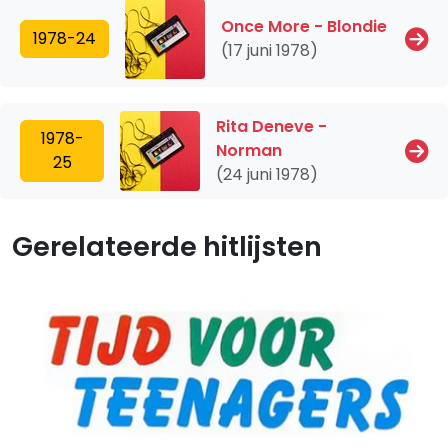
Once More - Blondie
1978-24
(17 juni 1978)
Rita Deneve -
1978-
Norman
25
(24 juni 1978)
Gerelateerde hitlijsten