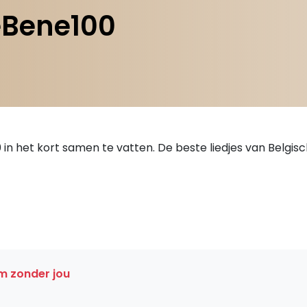
eBene100
0 in het kort samen te vatten. De beste liedjes van Belg
am zonder jou