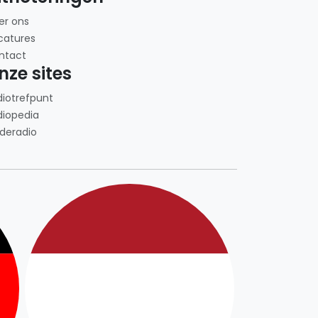
er ons
catures
ntact
nze sites
diotrefpunt
diopedia
deradio