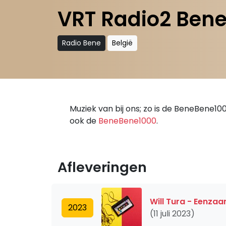
VRT Radio2 Ben
Radio Bene
België
Muziek van bij ons; zo is de BeneBene10
ook de
BeneBene1000
.
Afleveringen
Will Tura - Eenza
2023
(11 juli 2023)