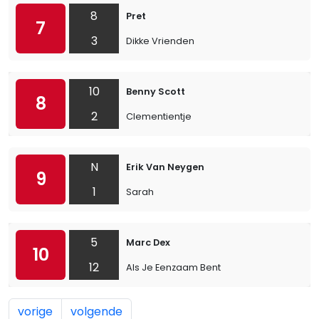
8
Pret
7
3
Dikke Vrienden
10
Benny Scott
8
2
Clementientje
N
Erik Van Neygen
9
1
Sarah
5
Marc Dex
10
12
Als Je Eenzaam Bent
vorige
volgende