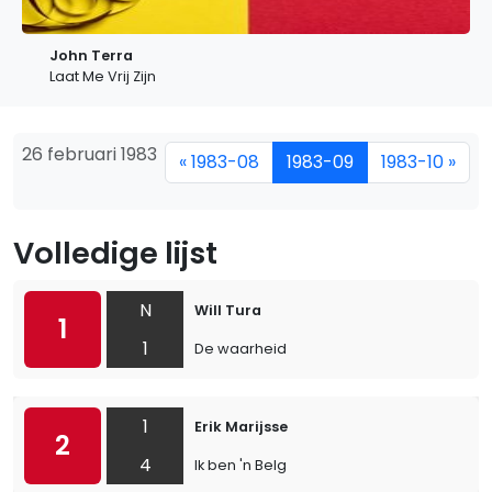
John Terra
Laat Me Vrij Zijn
26 februari 1983
« 1983-08
1983-09
1983-10 »
Volledige lijst
N
Will Tura
1
1
De waarheid
1
Erik Marijsse
2
4
Ik ben 'n Belg