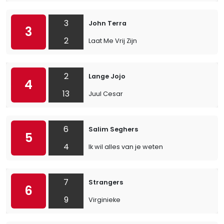
3
John Terra
3
2
Laat Me Vrij Zijn
2
Lange Jojo
4
13
Juul Cesar
6
Salim Seghers
5
4
Ik wil alles van je weten
7
Strangers
6
9
Virginieke