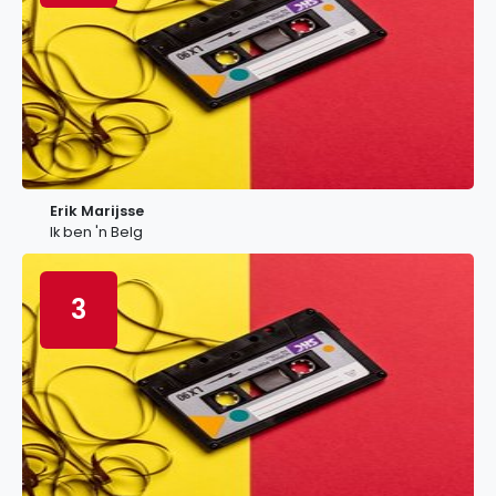
Erik Marijsse
Ik ben 'n Belg
3