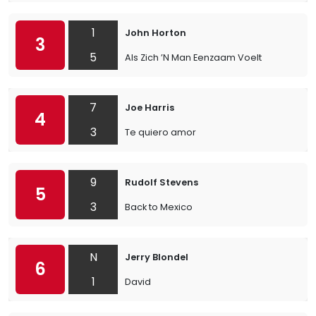
1
John Horton
3
5
Als Zich ’N Man Eenzaam Voelt
7
Joe Harris
4
3
Te quiero amor
9
Rudolf Stevens
5
3
Back to Mexico
N
Jerry Blondel
6
1
David