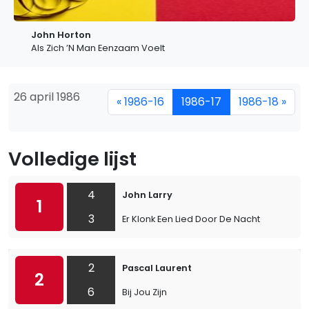
John Horton
Als Zich ’N Man Eenzaam Voelt
26 april 1986
« 1986-16
1986-17
1986-18 »
Volledige lijst
4
John Larry
1
3
Er Klonk Een Lied Door De Nacht
2
Pascal Laurent
2
6
Bij Jou Zijn