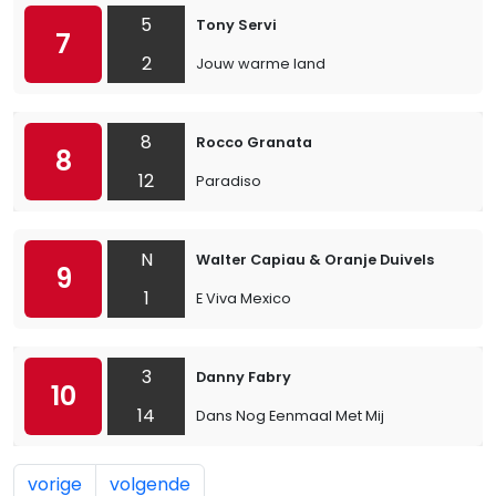
5
Tony Servi
7
2
Jouw warme land
8
Rocco Granata
8
12
Paradiso
N
Walter Capiau & Oranje Duivels
9
1
E Viva Mexico
3
Danny Fabry
10
14
Dans Nog Eenmaal Met Mij
vorige
volgende