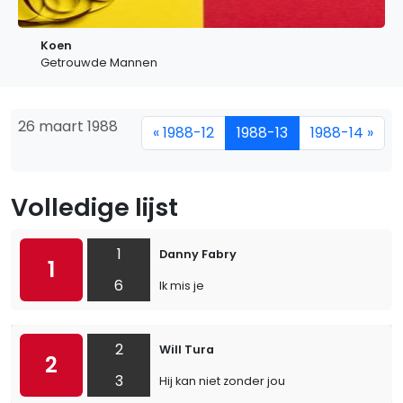
Koen
Getrouwde Mannen
26 maart 1988
« 1988-12
1988-13
1988-14 »
Volledige lijst
1
Danny Fabry
1
6
Ik mis je
2
Will Tura
2
3
Hij kan niet zonder jou