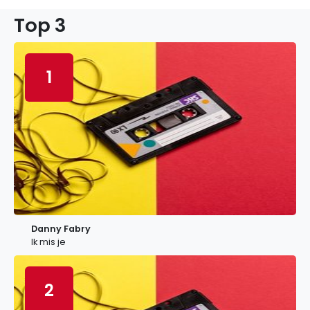
Top 3
1
Danny Fabry
Ik mis je
2