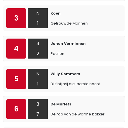
N
Koen
3
1
Getrouwde Mannen
4
Johan Verminnen
4
2
Paulien
N
Willy Sommers
5
1
Blijf bij mij die laatste nacht
3
De Marlets
6
7
De rap van de warme bakker