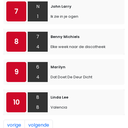
N
John Larry
7
1
Ik zie in je ogen
7
Benny Michiels
8
4
Elke week naar de discotheek
6
Marilyn
9
4
Dat Doet De Deur Dicht
8
Linda Lee
10
8
Valencia
vorige
volgende