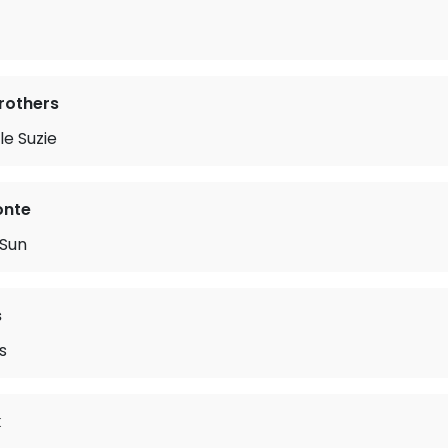
Brothers
le Suzie
onte
 Sun
s
s
k