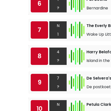
6
?
Bernardine
N
The Everly 
7
1
Wake Up Litt
4
Harry Belaf
8
?
Island in the
7
De Selvera'
9
?
De postkoet
N
Petula Clar
10