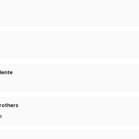
lente
Brothers
e