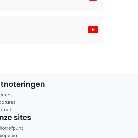
itnoteringen
er ons
catures
ntact
nze sites
diotrefpunt
diopedia