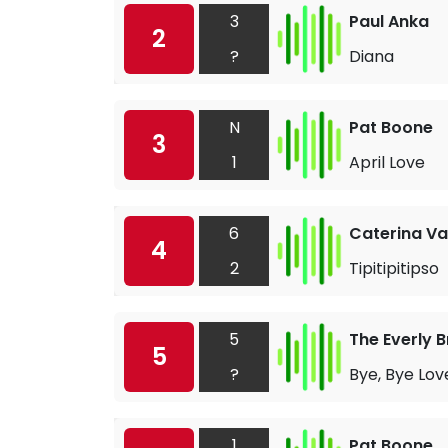
3
Paul Anka
2
?
Diana
N
Pat Boone
3
1
April Love
6
Caterina Va
4
2
Tipitipitipso
5
The Everly 
5
?
Bye, Bye Lov
1
Pat Boone