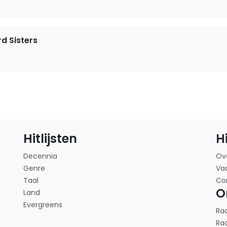
d Sisters
Hitlijsten
H
Decennia
Ov
Genre
Va
Taal
Co
O
Land
Evergreens
Ra
Ra