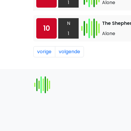
1
Alone
N
The Shepher
10
1
Alone
vorige
volgende