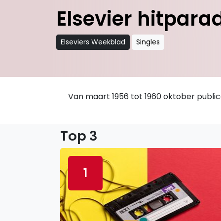
Elsevier hitpara
Elseviers Weekblad
Singles
Van maart 1956 tot 1960 oktober publi
Top 3
1