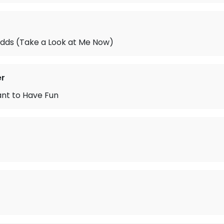
Odds (Take a Look at Me Now)
er
ant to Have Fun