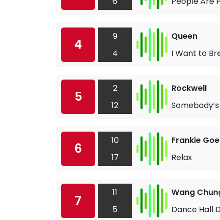
6
People Are 
9
Queen
4
4
I Want to Br
2
Rockwell
5
12
Somebody’s
10
Frankie Goe
6
17
Relax
11
Wang Chun
7
5
Dance Hall 