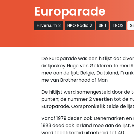
Europarade
Hilversum 3
NPO Radio 2
SR 1
TROS
S
De Europarade was een hitlijst dat diver
diskjockey Hugo van Gelderen. In mei 19
mee aan de lijst: België, Duitsland, Fran
me van Brotherhood of Man.
De hitlijst werd samengesteld door de
punten; de nummer 2 veertien tot de nu
Europarade. Oorspronkelijk telde de lijst 
Vanaf 1979 deden ook Denemarken en It
1983 deed ook Ierland mee aan de lijst,
werd tegelijkertijd uitgebreid tot 40.