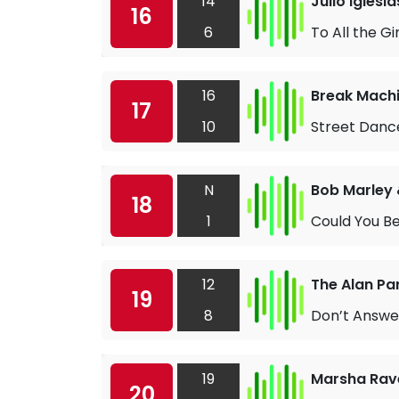
14
Julio Iglesia
16
6
To All the Gi
16
Break Mach
17
10
Street Danc
N
Bob Marley 
18
1
Could You B
12
The Alan Pa
19
8
Don’t Answe
19
Marsha Rav
20