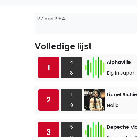
27 mei 1984
Volledige lijst
4
Alphaville
1
8
Big in Japan
1
Lionel Richie
2
9
Hello
5
Depeche M
3