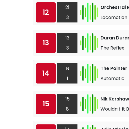
21
Orchestral 
12
3
Locomotion
13
Duran Dura
13
3
The Reflex
N
The Pointer 
14
1
Automatic
15
Nik Kersha
15
8
Wouldn’t It 