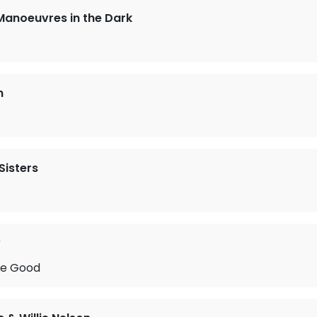
Manoeuvres in the Dark
n
Sisters
w
Be Good