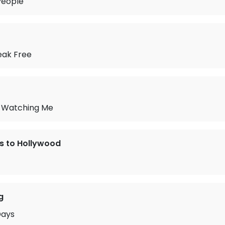
People
eak Free
 Watching Me
s to Hollywood
g
Days