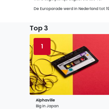
De Europarade werd in Nederland tot 198
Top 3
1
Alphaville
Big in Japan