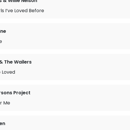
s & Willie Nelson
rls I’ve Loved Before
ine
e
& The Wailers
e Loved
rsons Project
r Me
en