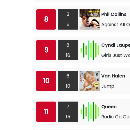
3
Phil Collins
8
5
Against All 
8
Cyndi Laup
9
16
Girls Just W
6
Van Halen
10
10
Jump
7
Queen
11
15
Radio Ga Ga