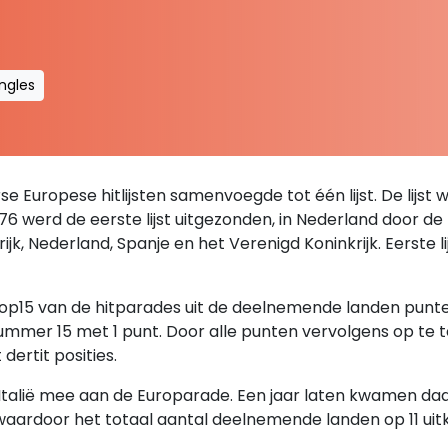
ingles
se Europese hitlijsten samenvoegde tot één lijst. De lijst 
76 werd de eerste lijst uitgezonden, in Nederland door d
krijk, Nederland, Spanje en het Verenigd Koninkrijk. Eerste
 top15 van de hitparades uit de deelnemende landen pun
mmer 15 met 1 punt. Door alle punten vervolgens op te t
dertit posities.
alië mee aan de Europarade. Een jaar laten kwamen daar 
 waardoor het totaal aantal deelnemende landen op 11 uit