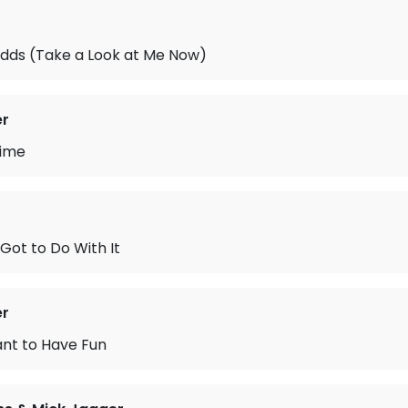
Odds (Take a Look at Me Now)
er
Time
Got to Do With It
er
ant to Have Fun