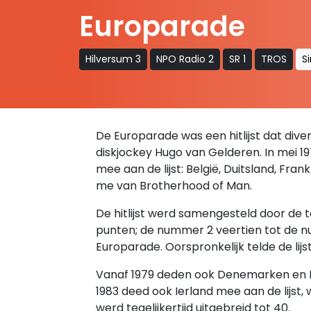
Europarade
Hilversum 3
NPO Radio 2
SR 1
TROS
S
De Europarade was een hitlijst dat diver
diskjockey Hugo van Gelderen. In mei 19
mee aan de lijst: België, Duitsland, Fran
me van Brotherhood of Man.
De hitlijst werd samengesteld door de
punten; de nummer 2 veertien tot de nu
Europarade. Oorspronkelijk telde de lijst 
Vanaf 1979 deden ook Denemarken en It
1983 deed ook Ierland mee aan de lijst,
werd tegelijkertijd uitgebreid tot 40.