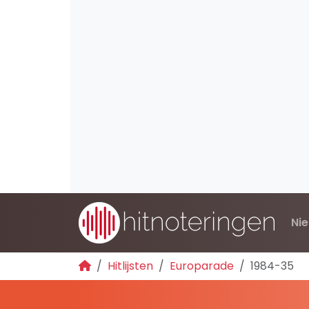
Ni
Hitlijsten
Europarade
1984-35