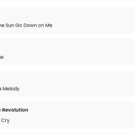
w
 the Sun Go Down on Me
me
a Melody
e Revolution
 Cry