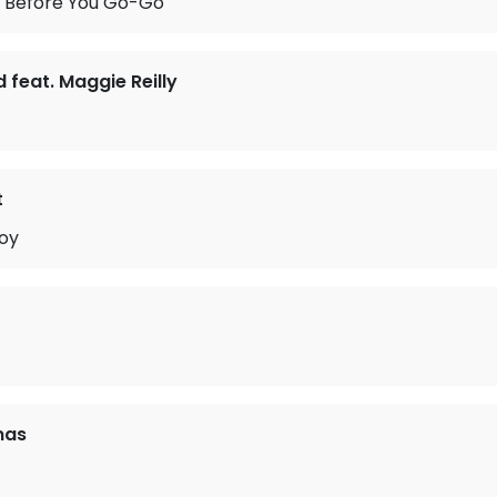
 Before You Go-Go
d feat. Maggie Reilly
t
oy
mas