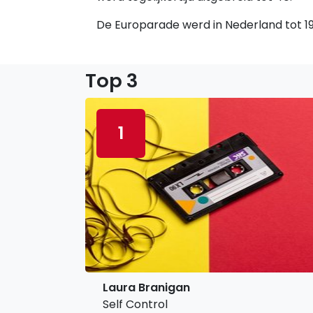
De Europarade werd in Nederland tot 198
Top 3
1
Laura Branigan
Self Control