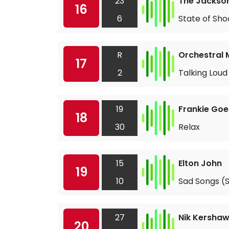
23
The Jackso
16
6
State of Sho
R
Orchestral 
17
2
Talking Loud
19
Frankie Goe
18
30
Relax
15
Elton John
19
10
Sad Songs (
27
Nik Kersha
20