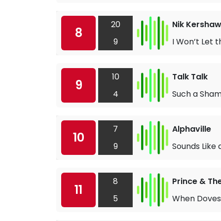
20
Nik Kersha
8
9
I Won’t Let
10
Talk Talk
9
4
Such a Sha
7
Alphaville
10
9
Sounds Like 
8
Prince & Th
11
5
When Doves