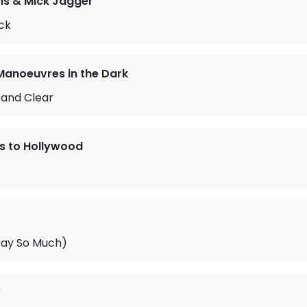
ns & Mick Jagger
ck
Manoeuvres in the Dark
 and Clear
s to Hollywood
Say So Much)
w