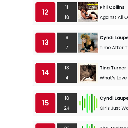
11
Phil Collins
12
18
Against All 
9
Cyndi Laup
13
7
Time After 
13
Tina Turner
14
4
What’s Love 
18
Cyndi Laup
15
24
Girls Just W