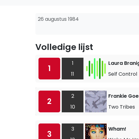
26 augustus 1984
Volledige lijst
1
Laura Brani
1
11
Self Control
2
Frankie Goe
2
10
Two Tribes
3
Wham!
3