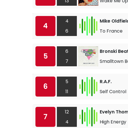
13
Wake Me Up
4
Mike Oldfiel
4
6
To France
6
Bronski Bea
5
7
Smalltown B
5
R.A.F.
6
11
Self Control
12
Evelyn Tho
7
4
High Energy