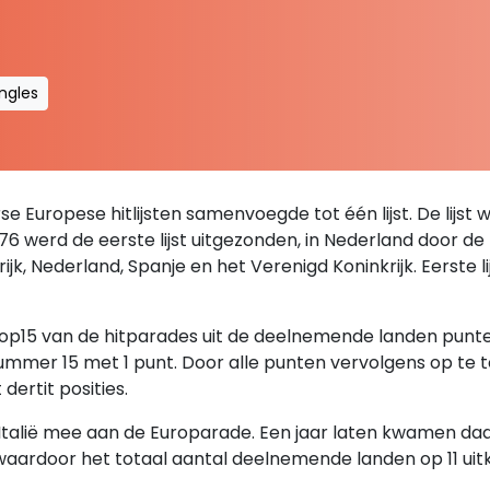
ingles
se Europese hitlijsten samenvoegde tot één lijst. De lijst 
76 werd de eerste lijst uitgezonden, in Nederland door d
krijk, Nederland, Spanje en het Verenigd Koninkrijk. Eerste
 top15 van de hitparades uit de deelnemende landen pun
mmer 15 met 1 punt. Door alle punten vervolgens op te t
dertit posities.
alië mee aan de Europarade. Een jaar laten kwamen daar 
 waardoor het totaal aantal deelnemende landen op 11 uit