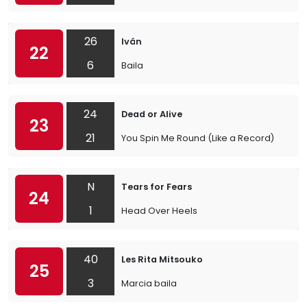
26
Iván
22
6
Baila
24
Dead or Alive
23
21
You Spin Me Round (Like a Record)
N
Tears for Fears
24
1
Head Over Heels
40
Les Rita Mitsouko
25
3
Marcia baila