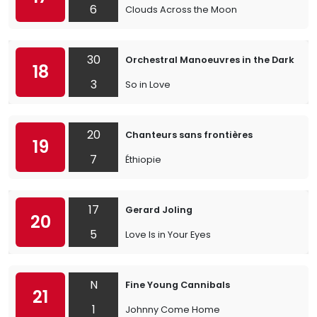
6
Clouds Across the Moon
30
Orchestral Manoeuvres in the Dark
18
3
So in Love
20
Chanteurs sans frontières
19
7
Éthiopie
17
Gerard Joling
20
5
Love Is in Your Eyes
N
Fine Young Cannibals
21
1
Johnny Come Home