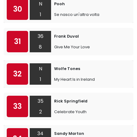
N
Pooh
30
1
Se nasco un'altra volta
36
Frank Duval
31
8
Give Me Your Love
N
Wolfe Tones
32
1
My Heart Is in Ireland
35
Rick Springfield
33
2
Celebrate Youth
34
Sandy Marton