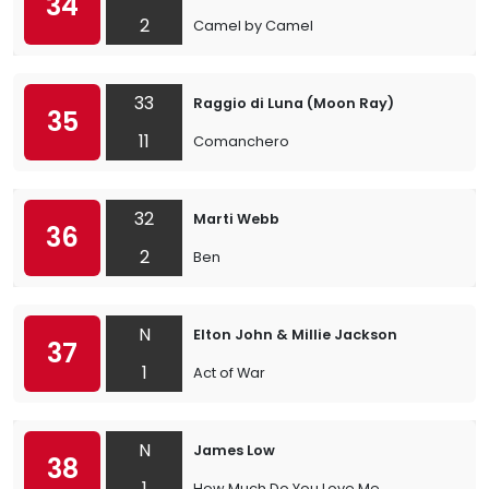
34
2
Camel by Camel
33
Raggio di Luna (Moon Ray)
35
11
Comanchero
32
Marti Webb
36
2
Ben
N
Elton John & Millie Jackson
37
1
Act of War
N
James Low
38
1
How Much Do You Love Me