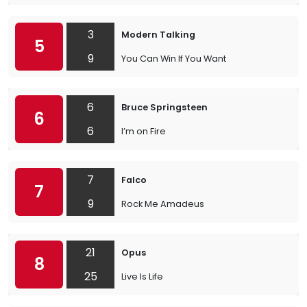
3
Modern Talking
5
9
You Can Win If You Want
6
Bruce Springsteen
6
6
I’m on Fire
7
Falco
7
9
Rock Me Amadeus
21
Opus
8
25
Live Is Life