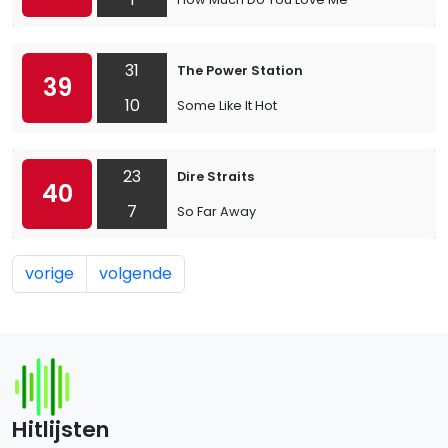
31
The Power Station
39
10
Some Like It Hot
23
Dire Straits
40
7
So Far Away
vorige
volgende
Hitlijsten