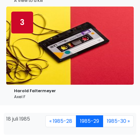
A View to a Kill
3
Harold Faltermeyer
Axel F
18 juli 1985
« 1985-28
1985-29
1985-30 »