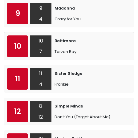
9
Madonna
9
4
Crazy for You
10
Baltimora
10
7
Tarzan Boy
11
Sister Sledge
11
4
Frankie
8
Simple Minds
12
12
Don’t You (Forget About Me)