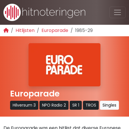
Hitlijsten
Europarade
1985-29
Europarade
Hilversum 3
NPO Radio 2
SR 1
TROS
Singles
De Europarade was een hitlijst dat diverse Europese