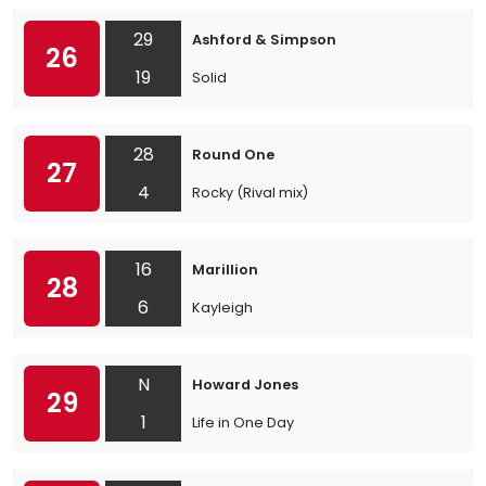
29
Ashford & Simpson
26
19
Solid
28
Round One
27
4
Rocky (Rival mix)
16
Marillion
28
6
Kayleigh
N
Howard Jones
29
1
Life in One Day