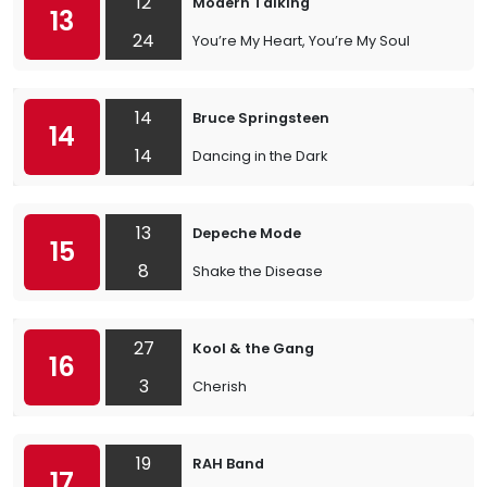
12
Modern Talking
13
24
You’re My Heart, You’re My Soul
14
Bruce Springsteen
14
14
Dancing in the Dark
13
Depeche Mode
15
8
Shake the Disease
27
Kool & the Gang
16
3
Cherish
19
RAH Band
17