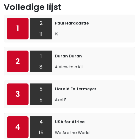
Volledige lijst
2
Paul Hardcastle
1
11
19
1
Duran Duran
2
8
A View to a Kill
5
Harold Faltermeyer
3
5
Axel F
4
USA for Africa
4
15
We Are the World