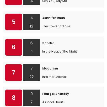
4
Say You, Say Me
4
Jennifer Rush
5
12
The Power of Love
6
Sandra
6
4
In the Heat of the Night
7
Madonna
7
22
Into the Groove
9
Feargal Sharkey
8
7
A Good Heart