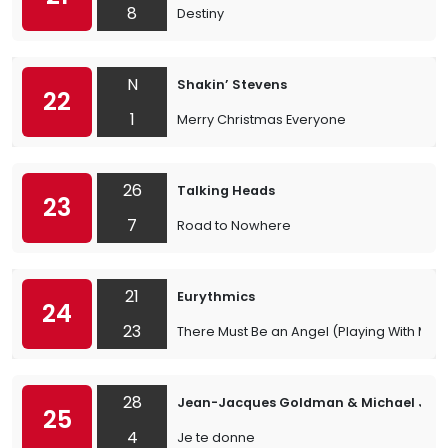
8
Destiny
N
Shakin’ Stevens
22
1
Merry Christmas Everyone
26
Talking Heads
23
7
Road to Nowhere
21
Eurythmics
24
23
There Must Be an Angel (Playing With My H
28
Jean-Jacques Goldman & Michael Jon
25
4
Je te donne