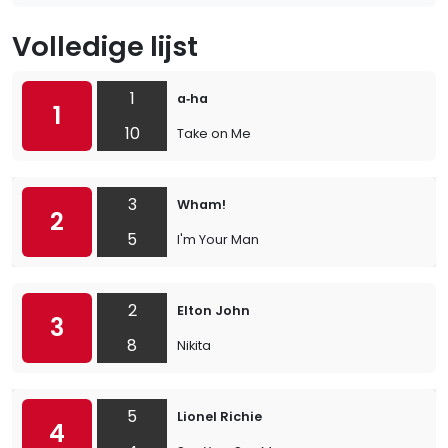
Volledige lijst
1
a‐ha
1
10
Take on Me
3
Wham!
2
5
I'm Your Man
2
Elton John
3
8
Nikita
5
Lionel Richie
4