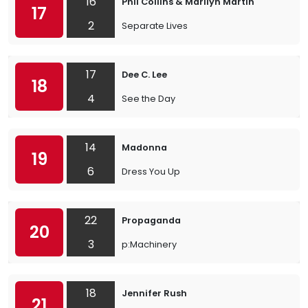
16
Phil Collins & Marilyn Martin
17
2
Separate Lives
17
Dee C. Lee
18
4
See the Day
14
Madonna
19
6
Dress You Up
22
Propaganda
20
3
p:Machinery
18
Jennifer Rush
21