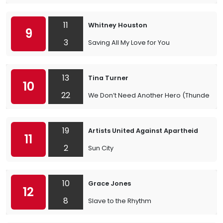
11
Whitney Houston
9
3
Saving All My Love for You
13
Tina Turner
10
22
We Don’t Need Another Hero (Thunderd
19
Artists United Against Apartheid
11
2
Sun City
10
Grace Jones
12
8
Slave to the Rhythm