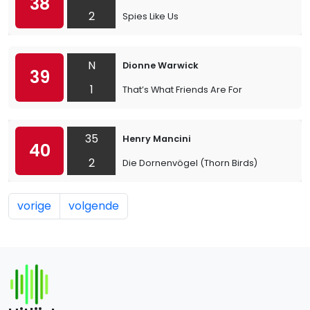
38
2
Spies Like Us
N
Dionne Warwick
39
1
That’s What Friends Are For
35
Henry Mancini
40
2
Die Dornenvögel (Thorn Birds)
vorige
volgende