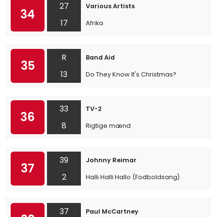
27
Various Artists
34
17
Afrika
R
Band Aid
35
13
Do They Know It's Christmas?
33
TV-2
36
8
Rigtige mænd
39
Johnny Reimar
37
2
Halli Halli Hallo (Fodboldsang)
37
Paul McCartney