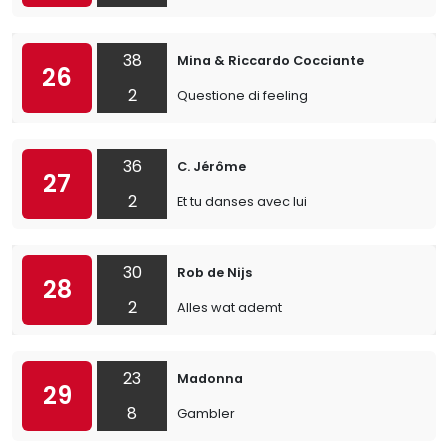
38
Mina & Riccardo Cocciante
26
2
Questione di feeling
36
C. Jérôme
27
2
Et tu danses avec lui
30
Rob de Nijs
28
2
Alles wat ademt
23
Madonna
29
8
Gambler