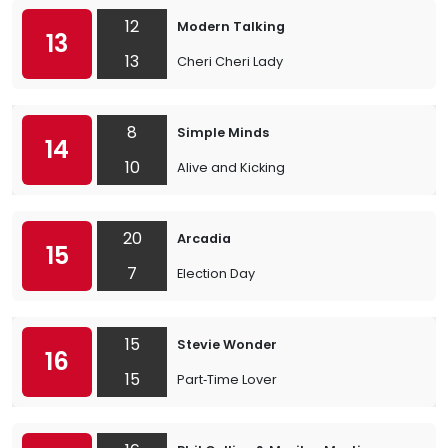
12
Modern Talking
13
13
Cheri Cheri Lady
8
Simple Minds
14
10
Alive and Kicking
20
Arcadia
15
7
Election Day
15
Stevie Wonder
16
15
Part‐Time Lover