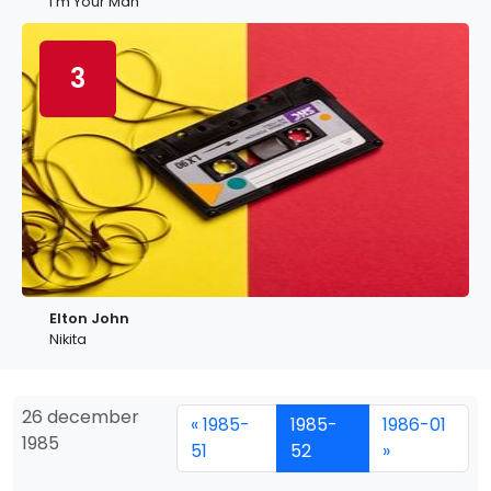
I'm Your Man
3
Elton John
Nikita
26 december
« 1985-
1985-
1986-01
1985
51
52
»