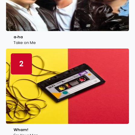
a‐ha
Take on Me
2
Wham!