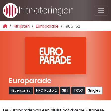
Hitlijsten
Europarade
1985-52
Europarade
Hilversum 3
NPO Radio 2
SR 1
TROS
Singles
De Europarade was een hitlijst dat diverse Europese