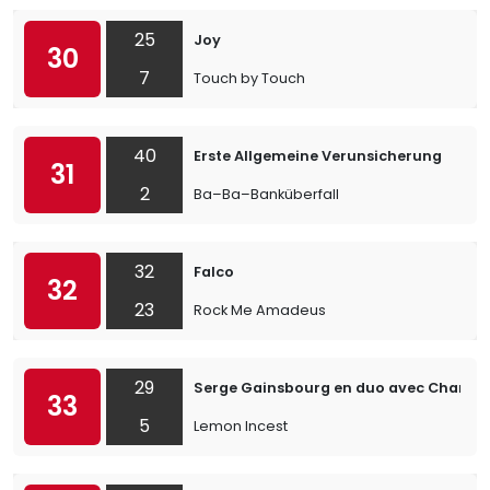
25
Joy
30
7
Touch by Touch
40
Erste Allgemeine Verunsicherung
31
2
Ba–Ba–Banküberfall
32
Falco
32
23
Rock Me Amadeus
29
Serge Gainsbourg en duo avec Charlot
33
5
Lemon Incest