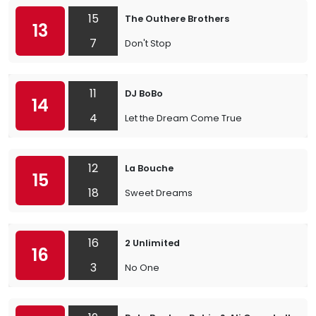
15
The Outhere Brothers
13
7
Don't Stop
11
DJ BoBo
14
4
Let the Dream Come True
12
La Bouche
15
18
Sweet Dreams
16
2 Unlimited
16
3
No One