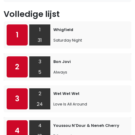
Volledige lijst
1
Whigfield
1
31
Saturday Night
3
Bon Jovi
2
5
Always
2
Wet Wet Wet
3
24
Love Is All Around
4
Youssou N’Dour & Neneh Cherry
4