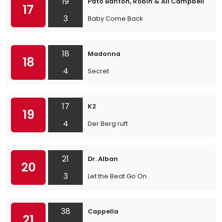
19
Pato Banton, Robin & Ali Campbell
17
3
Baby Come Back
18
Madonna
18
4
Secret
17
K2
19
4
Der Berg ruft
21
Dr. Alban
20
3
Let the Beat Go On
38
Cappella
21