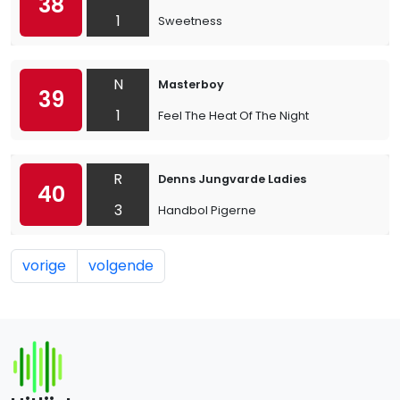
38
1
Sweetness
N
Masterboy
39
1
Feel The Heat Of The Night
R
Denns Jungvarde Ladies
40
3
Handbol Pigerne
vorige
volgende