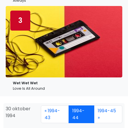
Always
3
Wet Wet Wet
Love Is All Around
30 oktober
« 1994-
1994-
1994-45
1994
43
44
»