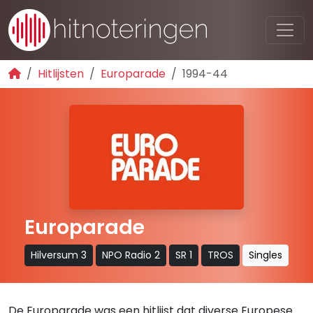
Hitlijsten
Europarade
1994-44
Europarade
Hilversum 3
NPO Radio 2
SR 1
TROS
Singles
De Europarade was een hitlijst dat diverse Europese