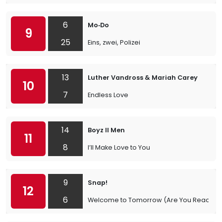
6
Mo‐Do
9
25
Eins, zwei, Polizei
13
Luther Vandross & Mariah Carey
10
7
Endless Love
14
Boyz II Men
11
8
I’ll Make Love to You
9
Snap!
12
6
Welcome to Tomorrow (Are You Ready?)