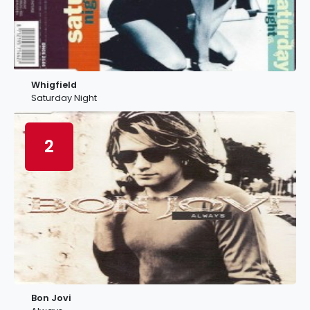
Whigfield
Saturday Night
2
Bon Jovi