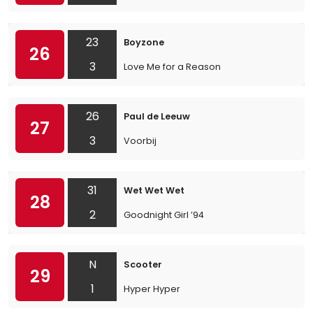
23
Boyzone
26
3
Love Me for a Reason
26
Paul de Leeuw
27
3
Voorbij
31
Wet Wet Wet
28
2
Goodnight Girl ’94
N
Scooter
29
1
Hyper Hyper