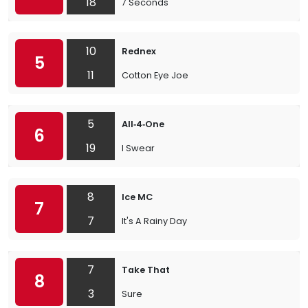
18
7 Seconds
10
Rednex
5
11
Cotton Eye Joe
5
All‐4‐One
6
19
I Swear
8
Ice MC
7
7
It's A Rainy Day
7
Take That
8
3
Sure