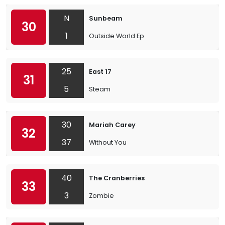
N
Sunbeam
30
1
Outside World Ep
25
East 17
31
5
Steam
30
Mariah Carey
32
37
Without You
40
The Cranberries
33
3
Zombie