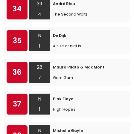
39
André Rieu
34
4
The Second Waltz
N
De Dijk
35
1
Als ze er niet is
28
Mauro Pilato & Max Monti
36
7
Gam Gam
N
Pink Floyd
37
1
High Hopes
N
Michelle Gayle