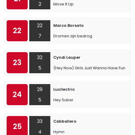
2
Move It Up
22
Marco Borsato
22
7
Dromen zijn bedrog
32
Cyndi Lauper
23
5
(Hey Now) Girls Just Wanna Have Fun
29
Lucilectric
24
5
Hey Suber
33
Cabballero
25
4
Hymn