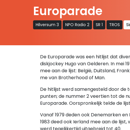
Europarade
Hilversum 3
NPO Radio 2
SR 1
TROS
S
De Europarade was een hitlijst dat diver
diskjockey Hugo van Gelderen. In mei 19
mee aan de lijst: België, Duitsland, Fran
me van Brotherhood of Man.
De hitlijst werd samengesteld door de
punten; de nummer 2 veertien tot de nu
Europarade. Oorspronkelijk telde de lijst 
Vanaf 1979 deden ook Denemarken en It
1983 deed ook Ierland mee aan de lijst,
werd tegelijkertijd uitgebreid tot 40.