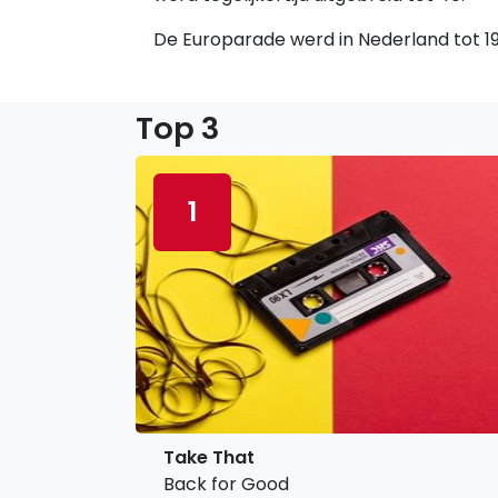
De Europarade werd in Nederland tot 198
Top 3
1
Take That
Back for Good