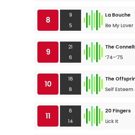
9
La Bouche
8
5
Be My Lover
21
The Connell
9
6
’74–’75
18
The Offspri
10
8
Self Esteem
8
20 Fingers
11
14
Lick It