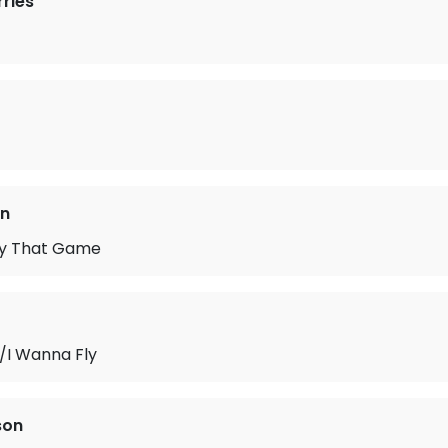
ries
wn
ay That Game
/I Wanna Fly
son