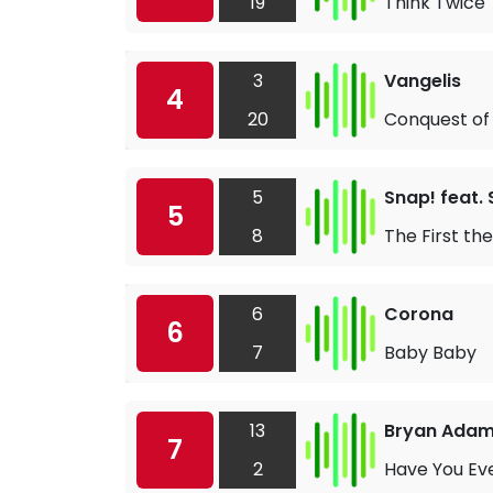
19
Think Twice
3
Vangelis
4
20
Conquest of
5
Snap! feat
5
8
The First the
6
Corona
6
7
Baby Baby
13
Bryan Ada
7
2
Have You Ev