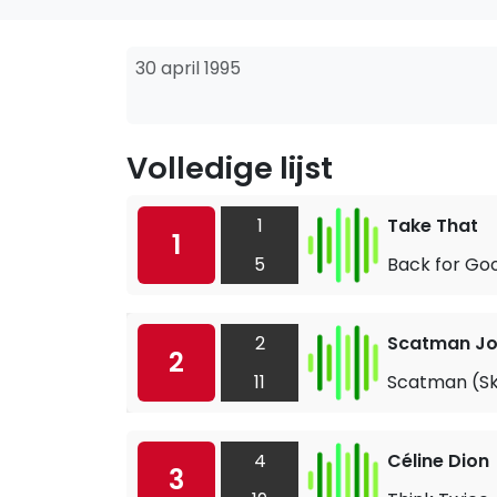
30 april 1995
Volledige lijst
1
Take That
1
5
Back for Go
2
Scatman J
2
11
Scatman (S
4
Céline Dion
3