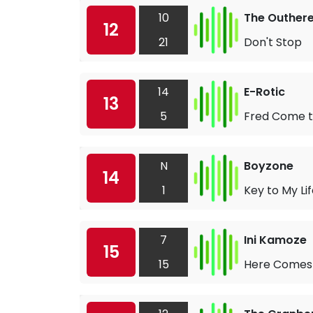
10
The Outhere
12
21
Don't Stop
14
E-Rotic
13
5
Fred Come t
N
Boyzone
14
1
Key to My Li
7
Ini Kamoze
15
15
Here Comes 