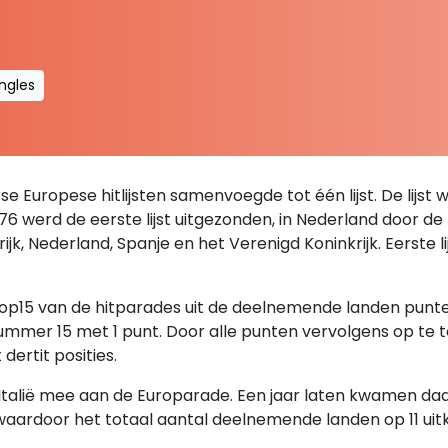
ingles
se Europese hitlijsten samenvoegde tot één lijst. De lijst 
76 werd de eerste lijst uitgezonden, in Nederland door d
krijk, Nederland, Spanje en het Verenigd Koninkrijk. Eerste
 top15 van de hitparades uit de deelnemende landen pun
mmer 15 met 1 punt. Door alle punten vervolgens op te t
dertit posities.
alië mee aan de Europarade. Een jaar laten kwamen daar 
 waardoor het totaal aantal deelnemende landen op 11 uit