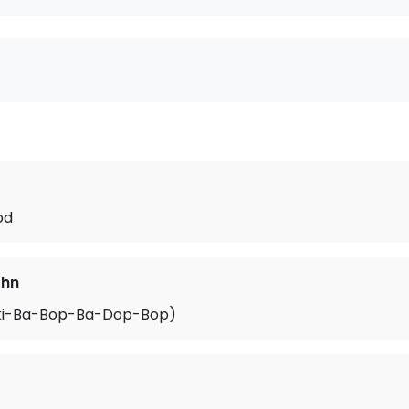
od
ohn
ki-Ba-Bop-Ba-Dop-Bop)