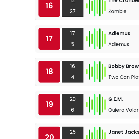
12
The Cranber
16
27
Zombie
17
Adiemus
17
5
Adiemus
16
Bobby Bro
18
4
Two Can Pl
20
G.E.M.
19
6
Quiero Volar
25
Janet Jack
20