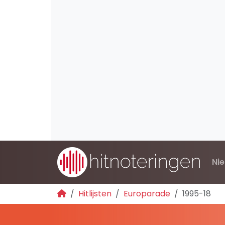
Ni
Hitlijsten
Europarade
1995-18