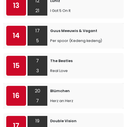
12
Luniz
13
21
I Got 5 On It
17
Guus Meeuwis & Vagant
14
5
Per spoor (Kedeng kedeng)
7
The Beatles
15
3
Real Love
20
Blümchen
16
7
Herz an Herz
19
Double Vision
17