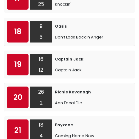
25
Knockin'
9
Oasis
18
5
Don’t Look Back in Anger
16
Captain Jack
19
12
Captain Jack
26
Richie Kavanagh
20
2
Aon Focal Eile
18
Boyzone
21
4
Coming Home Now