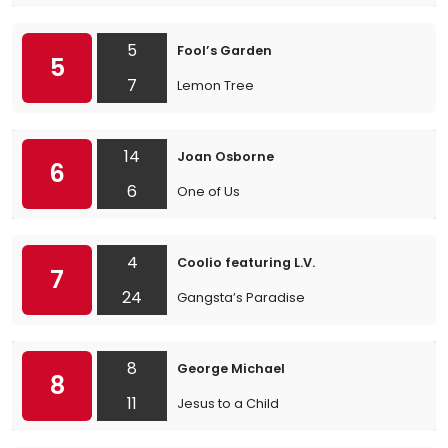
5
Fool’s Garden
5
7
Lemon Tree
14
Joan Osborne
6
6
One of Us
4
Coolio featuring L.V.
7
24
Gangsta’s Paradise
8
George Michael
8
11
Jesus to a Child