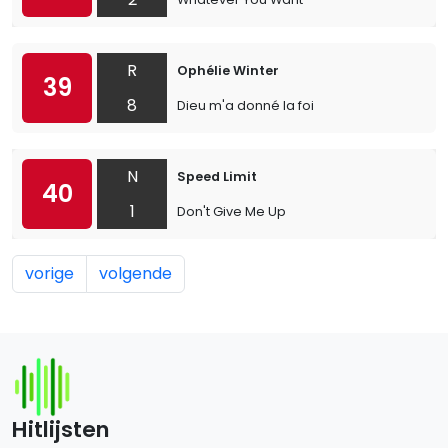
R
Ophélie Winter
39
8
Dieu m'a donné la foi
N
Speed Limit
40
1
Don't Give Me Up
vorige
volgende
Hitlijsten