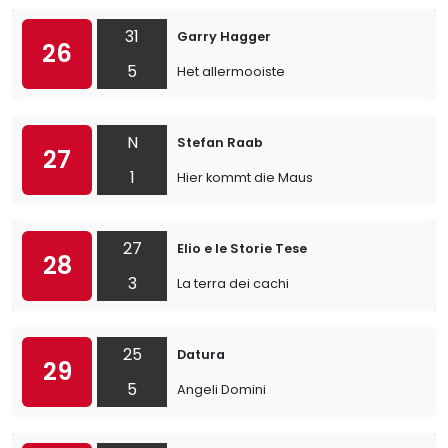
31
Garry Hagger
26
5
Het allermooiste
N
Stefan Raab
27
1
Hier kommt die Maus
27
Elio e le Storie Tese
28
3
La terra dei cachi
25
Datura
29
5
Angeli Domini