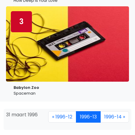
How Deep Is Your Love
3
Babylon Zoo
Spaceman
31 maart 1996
« 1996-12
1996-13
1996-14 »