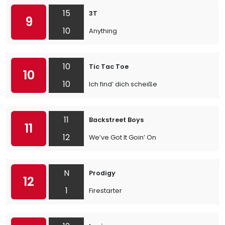
15
3T
9
10
Anything
10
Tic Tac Toe
10
10
Ich find’ dich scheiße
11
Backstreet Boys
11
12
We’ve Got It Goin’ On
N
Prodigy
12
1
Firestarter