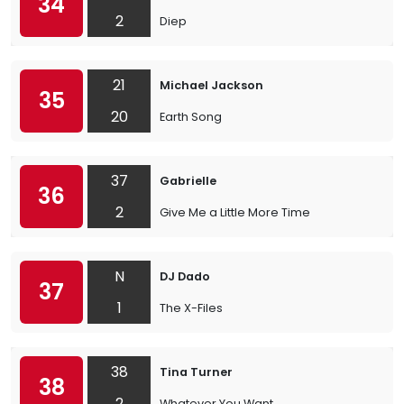
34
2
Diep
21
Michael Jackson
35
20
Earth Song
37
Gabrielle
36
2
Give Me a Little More Time
N
DJ Dado
37
1
The X-Files
38
Tina Turner
38
2
Whatever You Want