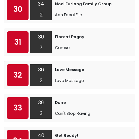
34
Noel Furlong Family Group
30
2
Aon Focal Eile
30
Florent Pagny
31
7
Caruso
36
Love Message
32
2
Love Message
39
Dune
33
3
Can't Stop Raving
40
Get Ready!