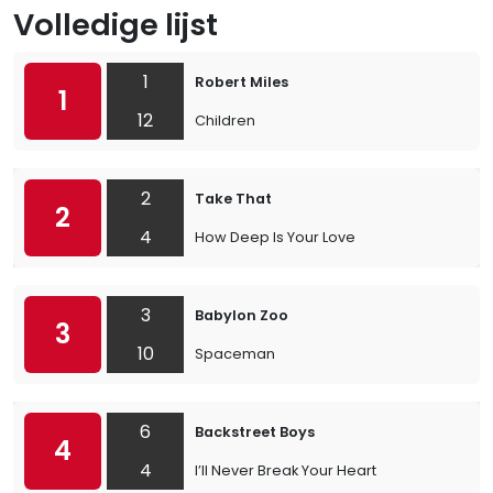
Volledige lijst
1
Robert Miles
1
12
Children
2
Take That
2
4
How Deep Is Your Love
3
Babylon Zoo
3
10
Spaceman
6
Backstreet Boys
4
4
I’ll Never Break Your Heart