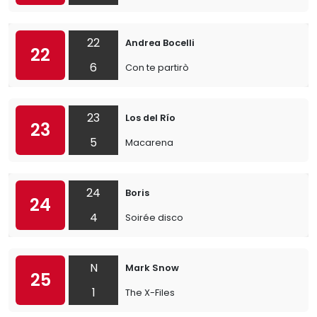
22
Andrea Bocelli
22
6
Con te partirò
23
Los del Río
23
5
Macarena
24
Boris
24
4
Soirée disco
N
Mark Snow
25
1
The X-Files