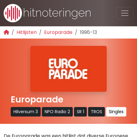
Hitlijsten
Europarade
1996-13
Europarade
Hilversum 3
NPO Radio 2
SR 1
TROS
Singles
De Europarade was een hitlijst dat diverse Europese