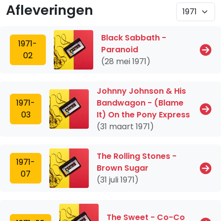
Afleveringen
Black Sabbath -
1971-
Paranoid
02
(28 mei 1971)
Johnny Johnson & His
1971-
Bandwagon - (Blame
03
It) On the Pony Express
(31 maart 1971)
The Rolling Stones -
1971-
Brown Sugar
07
(31 juli 1971)
The Sweet - Co-Co