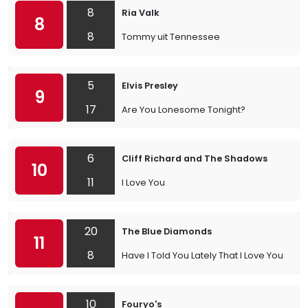
8
Ria Valk
8
8
Tommy uit Tennessee
5
Elvis Presley
9
17
Are You Lonesome Tonight?
6
Cliff Richard and The Shadows
10
11
I Love You
20
The Blue Diamonds
11
8
Have I Told You Lately That I Love You
10
Fouryo's