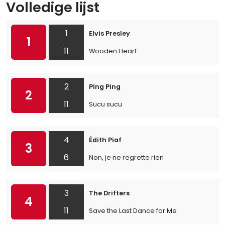
Volledige lijst
1
Elvis Presley
1
11
Wooden Heart
2
Ping Ping
2
11
Sucu sucu
4
Édith Piaf
3
6
Non, je ne regrette rien
3
The Drifters
4
11
Save the Last Dance for Me