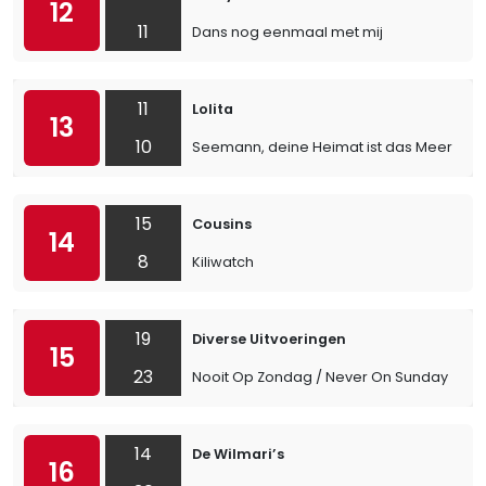
12
11
Dans nog eenmaal met mij
11
Lolita
13
10
Seemann, deine Heimat ist das Meer
15
Cousins
14
8
Kiliwatch
19
Diverse Uitvoeringen
15
23
Nooit Op Zondag / Never On Sunday
14
De Wilmari’s
16