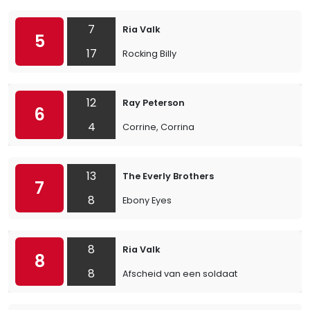
7
Ria Valk
5
17
Rocking Billy
12
Ray Peterson
6
4
Corrine, Corrina
13
The Everly Brothers
7
8
Ebony Eyes
8
Ria Valk
8
8
Afscheid van een soldaat