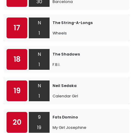
30
Barcelona
N
The String-A-Longs
17
1
Wheels
N
The Shadows
18
1
F.B.I.
N
Neil Sedaka
19
1
Calendar Girl
9
Fats Domino
20
19
My Girl Josephine