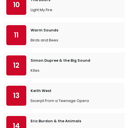
10
Light My Fire
Warm Sounds
11
Birds and Bees
Simon Dupree & the Big Sound
12
Kites
Keith West
13
Excerpt From a Teenage Opera
Eric Burdon & the Animals
14