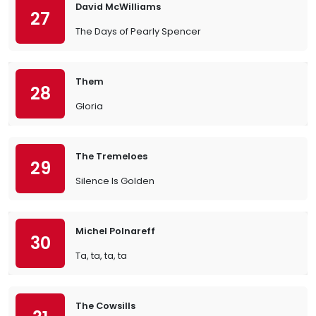
David McWilliams
27
The Days of Pearly Spencer
Them
28
Gloria
The Tremeloes
29
Silence Is Golden
Michel Polnareff
30
Ta, ta, ta, ta
The Cowsills