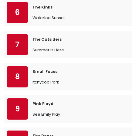
The Kinks
6
Waterloo Sunset
The Outsiders
7
Summer Is Here
Small Faces
8
Itchycoo Park
Pink Floyd
9
See Emily Play
The Doors