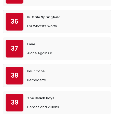
Buffalo Springfield
36
For What It’s Worth
Love
37
Alone Again Or
Four Tops
38
Bernadette
The Beach Boys
39
Heroes and Villians