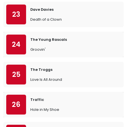
Dave Davies
23
Death of a Clown
The Young Rascals
24
Groovin'
The Troggs
25
Love Is All Around
Traffic
26
Hole in My Shoe