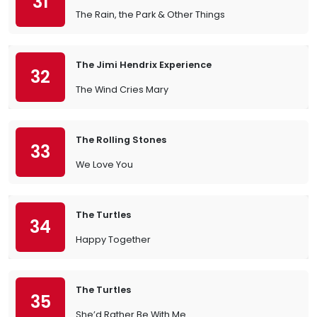
31
The Rain, the Park & Other Things
The Jimi Hendrix Experience
32
The Wind Cries Mary
The Rolling Stones
33
We Love You
The Turtles
34
Happy Together
The Turtles
35
She’d Rather Be With Me