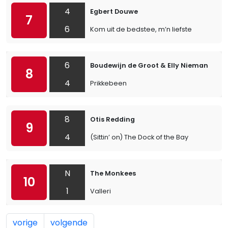
4
Egbert Douwe
7
6
Kom uit de bedstee, m’n liefste
6
Boudewijn de Groot & Elly Nieman
8
4
Prikkebeen
8
Otis Redding
9
4
(Sittin’ on) The Dock of the Bay
N
The Monkees
10
1
Valleri
vorige
volgende