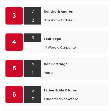
7
Sandra & Andres
3
2
Storybook Children
3
Four Tops
4
If I Were a Carpenter
N
Don Partridge
5
1
Rosie
5
Esther & Abi Ofarim
6
7
Cinderella Rockefella