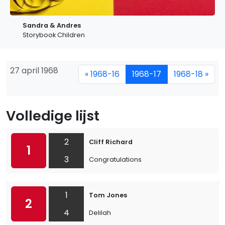
Sandra & Andres
Storybook Children
27 april 1968
« 1968-16
1968-17
1968-18 »
Volledige lijst
2
Cliff Richard
1
3
Congratulations
1
Tom Jones
2
4
Delilah