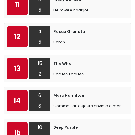
11
5
Heimwee naar jou
4
Rocco Granata
12
5
Sarah
15
The Who
13
2
See Me Feel Me
6
Marc Hamilton
14
8
Comme j’ai toujours envie d’aimer
10
Deep Purple
15