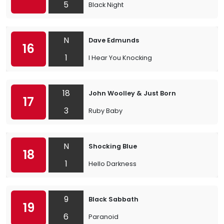
5
Black Night
N
Dave Edmunds
16
1
I Hear You Knocking
18
John Woolley & Just Born
17
3
Ruby Baby
N
Shocking Blue
18
1
Hello Darkness
9
Black Sabbath
19
6
Paranoid