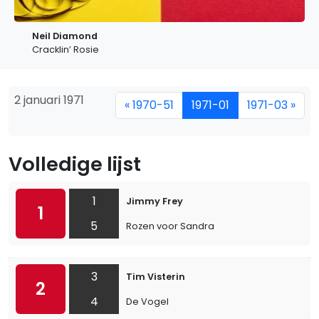
Neil Diamond
Cracklin’ Rosie
2 januari 1971
« 1970-51
1971-01
1971-03 »
Volledige lijst
1
Jimmy Frey
1
5
Rozen voor Sandra
3
Tim Visterin
2
4
De Vogel