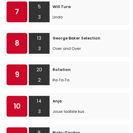
5
Will Tura
7
3
Linda
13
George Baker Selection
8
3
Over and Over
20
Rotation
9
2
Ra‐Ta‐Ta
14
Anja
10
3
Jouw laatste kus
8
Ricky Gordon