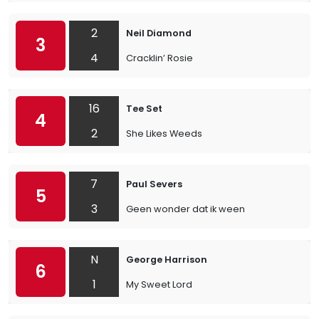
2
Neil Diamond
3
4
Cracklin’ Rosie
16
Tee Set
4
2
She Likes Weeds
7
Paul Severs
5
3
Geen wonder dat ik ween
N
George Harrison
6
1
My Sweet Lord