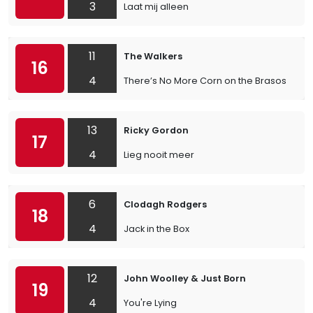
3
Laat mij alleen
11
The Walkers
16
4
There’s No More Corn on the Brasos
13
Ricky Gordon
17
4
Lieg nooit meer
6
Clodagh Rodgers
18
4
Jack in the Box
12
John Woolley & Just Born
19
4
You're Lying