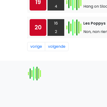
19
4
Hang on Slo
16
Les Poppys
20
2
Non, non rie
vorige
volgende