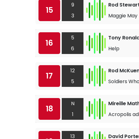
9
Rod Stewar
15
3
Maggie May
5
Tony Ronal
16
6
Help
12
Rod McKue
17
5
Soldiers Wh
N
Mireille Mat
18
1
Acropolis ad
13
David Porte