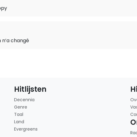
opy
n n’a changé
Hitlijsten
H
Decennia
Ov
Genre
Va
Taal
Co
O
Land
Evergreens
Ra