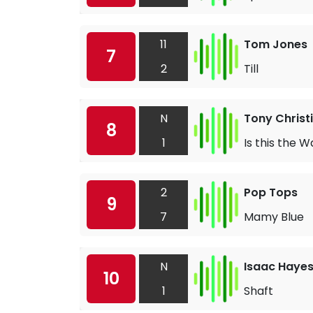
11
Tom Jones
7
2
Till
N
Tony Christ
8
1
Is this the W
2
Pop Tops
9
7
Mamy Blue
N
Isaac Haye
10
1
Shaft