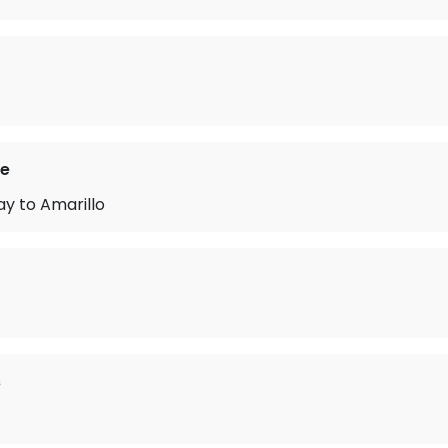
ie
ay to Amarillo
s