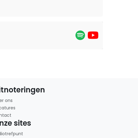
itnoteringen
er ons
catures
ntact
nze sites
diotrefpunt