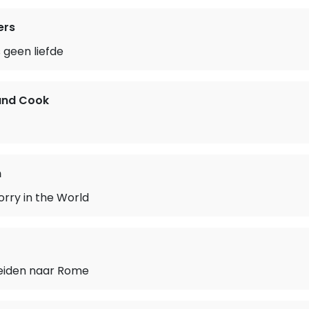
ers
 geen liefde
and Cook
n
rry in the World
leiden naar Rome