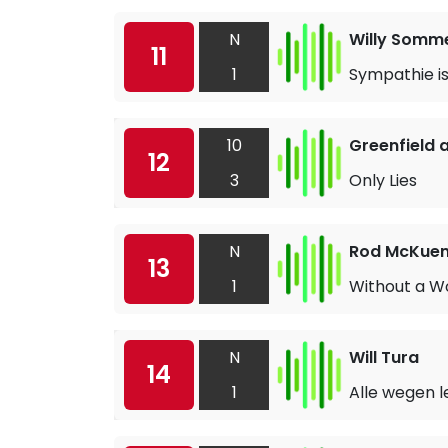
N
Willy Somm
11
1
Sympathie is
10
Greenfield 
12
3
Only Lies
N
Rod McKue
13
1
Without a Wo
N
Will Tura
14
1
Alle wegen 