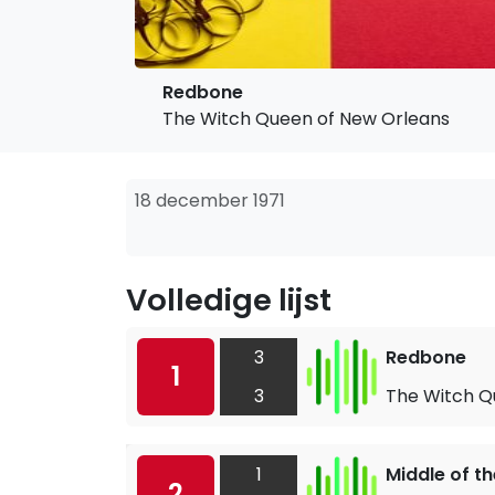
Redbone
The Witch Queen of New Orleans
18 december 1971
Volledige lijst
3
Redbone
1
3
The Witch Q
1
Middle of t
2