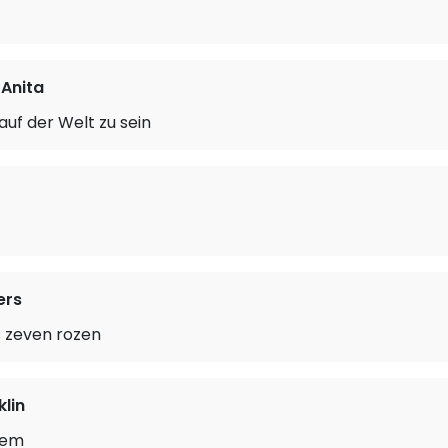
 Anita
auf der Welt zu sein
ers
s zeven rozen
klin
lem