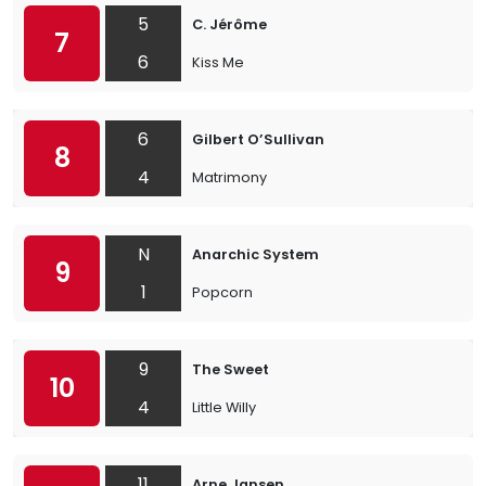
5
C. Jérôme
7
6
Kiss Me
6
Gilbert O’Sullivan
8
4
Matrimony
N
Anarchic System
9
1
Popcorn
9
The Sweet
10
4
Little Willy
11
Arne Jansen