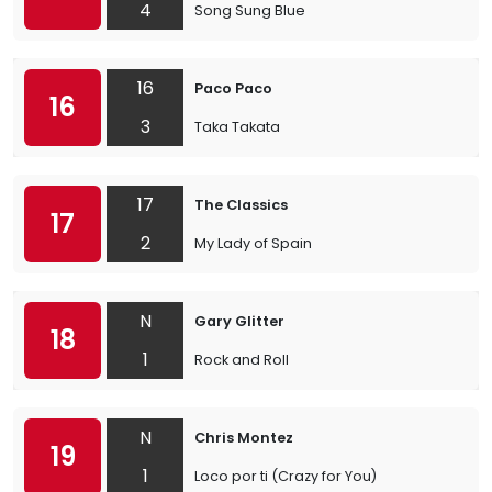
4
Song Sung Blue
16
Paco Paco
16
3
Taka Takata
17
The Classics
17
2
My Lady of Spain
N
Gary Glitter
18
1
Rock and Roll
N
Chris Montez
19
1
Loco por ti (Crazy for You)