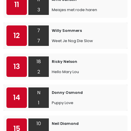
11
3
Meisjes met rode haren
7
Willy Sommers
12
7
Weet Je Nog Die Slow
18
Ricky Nelson
13
2
Hello Mary Lou
N
Donny Osmond
14
1
Puppy Love
10
Neil Diamond
15