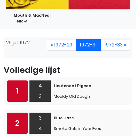
Mouth & MacNeal
Hello‐A
29 juli 1972
« 1972-29
1972-31
1972-33 »
Volledige lijst
4
Lieutenant Pigeon
1
3
Mouldy Old Dough
3
Blue Haze
2
4
Smoke Gets in Your Eyes