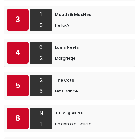
1
Mouth & MacNeal
3
5
Hello‐A
8
Louis Neefs
4
2
Margrietje
2
The Cats
5
5
Let’s Dance
N
Julio Iglesias
6
1
Un canto a Galicia