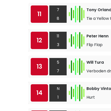
7
Tony Orlan
11
8
Tie a Yellow
11
Peter Henn
12
3
Flip Flap
5
Will Tura
13
7
Verboden d
N
Bobby Vint
14
1
Hurt