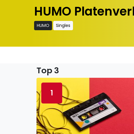
HUMO Platenver
HUMO
Singles
Top 3
1