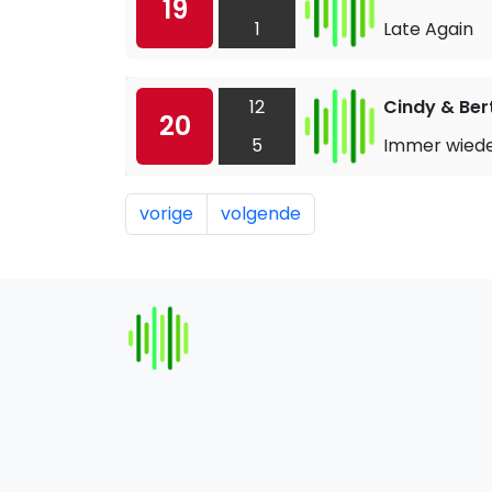
19
1
Late Again
12
Cindy & Ber
20
5
Immer wiede
vorige
volgende