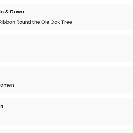
do & Dawn
 Ribbon Round the Ole Oak Tree
romen
on