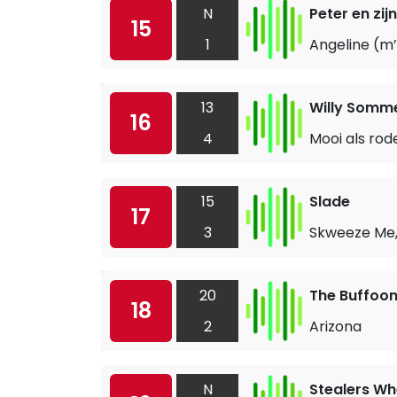
N
Peter en zij
15
1
Angeline (m
13
Willy Somm
16
4
Mooi als rod
15
Slade
17
3
Skweeze Me,
20
The Buffoo
18
2
Arizona
N
Stealers Wh