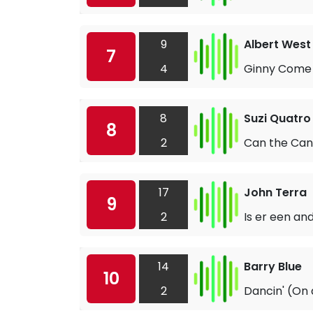
9
Albert West
7
4
Ginny Come 
8
Suzi Quatro
8
2
Can the Can
17
John Terra
9
2
Is er een and
14
Barry Blue
10
2
Dancin' (On 