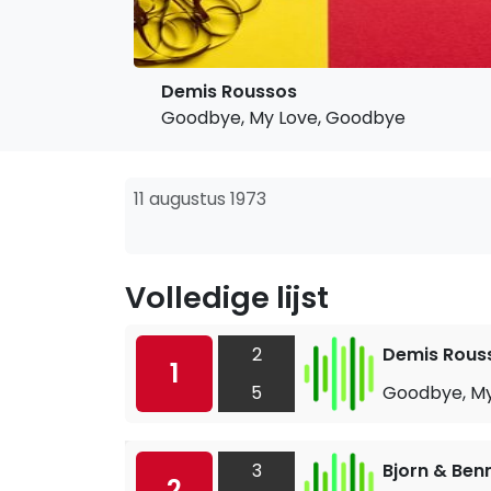
Demis Roussos
Goodbye, My Love, Goodbye
11 augustus 1973
Volledige lijst
2
Demis Rous
1
5
Goodbye, My
3
Bjorn & Ben
2