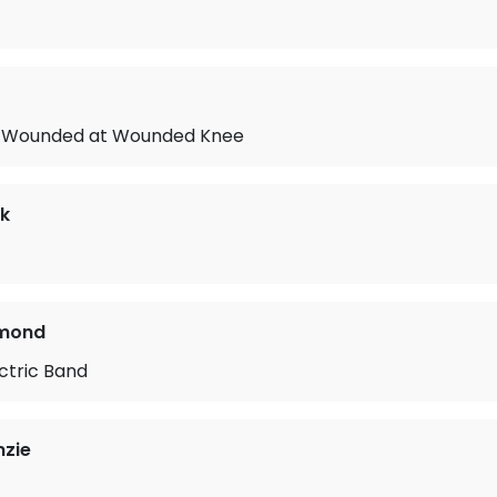
l Wounded at Wounded Knee
k
mmond
ctric Band
nzie