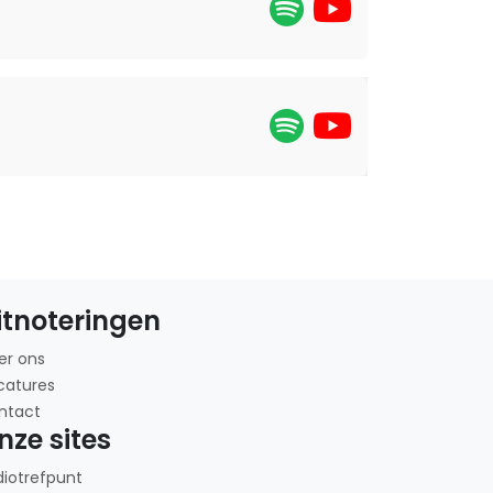
itnoteringen
er ons
catures
ntact
nze sites
diotrefpunt