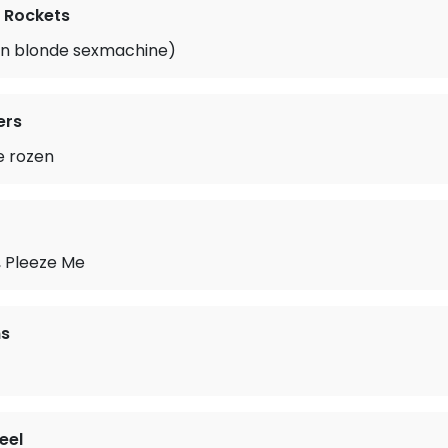
n Rockets
’n blonde sexmachine)
ers
e rozen
 Pleeze Me
ns
eel