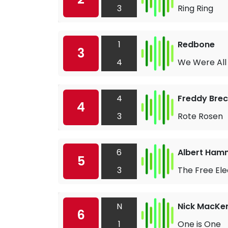
3
Ring Ring
1
Redbone
3
4
We Were Al
4
Freddy Brec
4
3
Rote Rosen
6
Albert Ha
5
3
The Free Ele
N
Nick MacKe
6
1
One is One