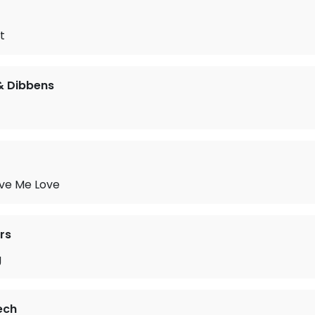
t
& Dibbens
ove Me Love
rs
g
ech