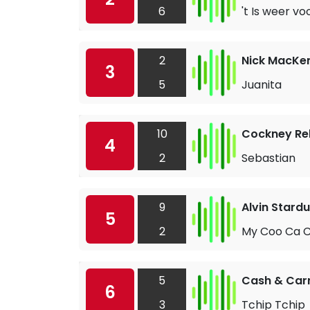
6
't Is weer v
2
Nick MacKe
3
5
Juanita
10
Cockney Re
4
2
Sebastian
9
Alvin Stardu
5
2
My Coo Ca 
5
Cash & Car
6
3
Tchip Tchip