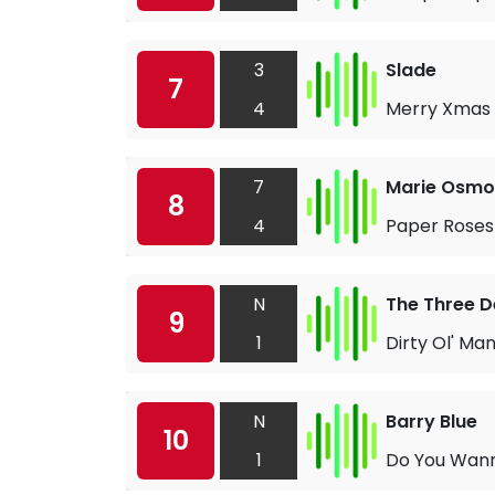
3
Slade
7
4
Merry Xmas
7
Marie Osm
8
4
Paper Roses
N
The Three 
9
1
Dirty Ol' Ma
N
Barry Blue
10
1
Do You Wan