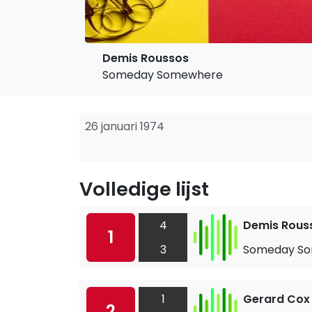
Demis Roussos
Someday Somewhere
26 januari 1974
Volledige lijst
4
Demis Rous
1
3
Someday S
1
Gerard Cox
2