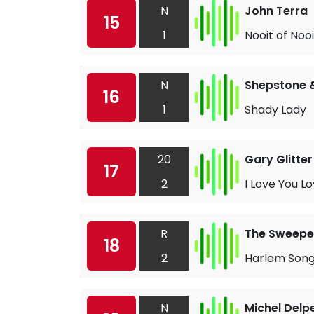
N
John Terra
15
1
Nooit of Nooi
N
Shepstone 
16
1
Shady Lady
20
Gary Glitter
17
2
I Love You L
R
The Sweepe
18
2
Harlem Son
N
Michel Delp