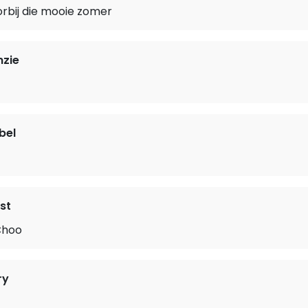
oorbij die mooie zomer
nzie
bel
st
Choo
ry