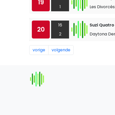
19
1
Les Divorcés
16
Suzi Quatro
20
2
Daytona D
vorige
volgende