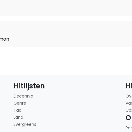
emon
Hitlijsten
H
Decennia
Ov
Genre
Va
Taal
Co
O
Land
Evergreens
Ra