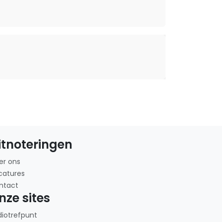
itnoteringen
er ons
catures
ntact
nze sites
diotrefpunt