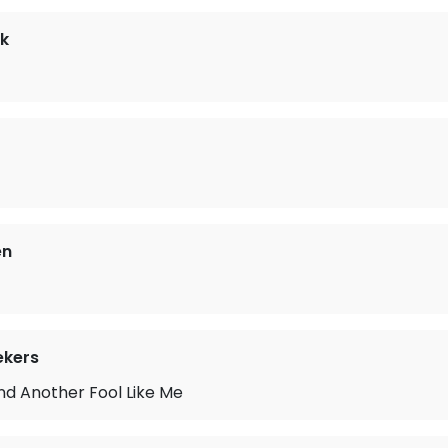
k
en
ekers
nd Another Fool Like Me