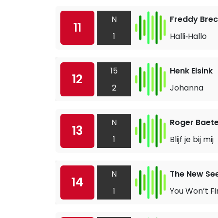
N
Freddy Brec
11
1
Halli‐Hallo
15
Henk Elsink
12
2
Johanna
N
Roger Baet
13
1
Blijf je bij mij
N
The New Se
14
1
You Won’t Fi