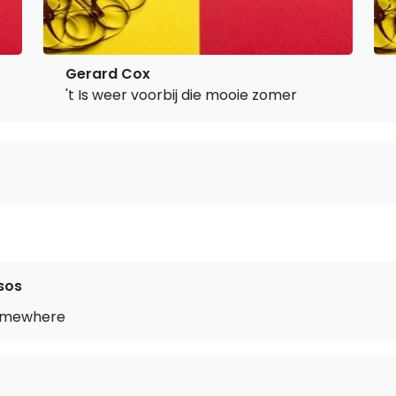
Gerard Cox
't Is weer voorbij die mooie zomer
sos
omewhere