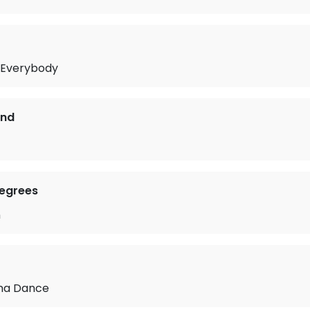
 Everybody
ond
Degrees
n
na Dance