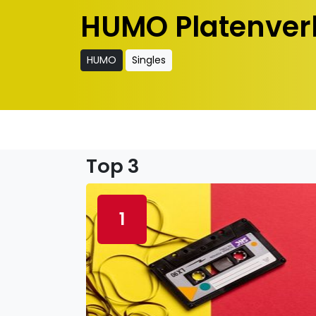
HUMO Platenver
HUMO
Singles
Top 3
1