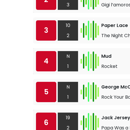
3
Gigi l’amoro
10
Paper Lace
3
2
The Night C
N
Mud
4
1
Rocket
N
George Mc
5
1
Rock Your B
19
Jack Jerse
6
2
Papa Was a