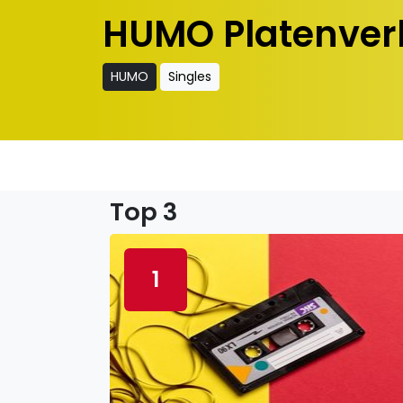
HUMO Platenver
HUMO
Singles
Top 3
1