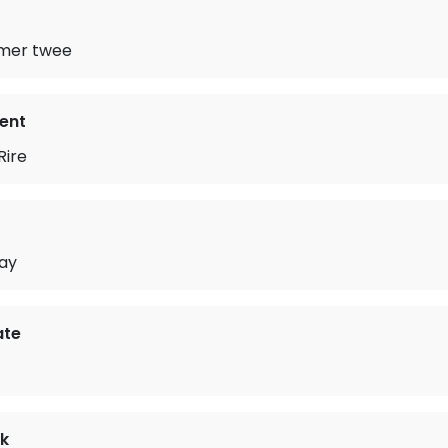
mer twee
dent
Rire
way
ate
k