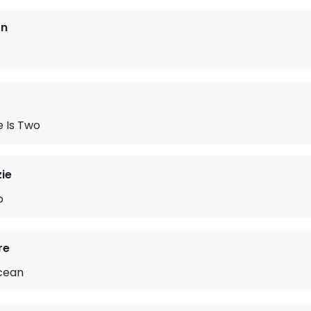
on
 Is Two
ie
o
re
Ocean