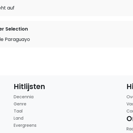
ht auf
r Selection
tle Paraguayo
Hitlijsten
H
Decennia
Ov
Genre
Va
Taal
Co
O
Land
Evergreens
Ra