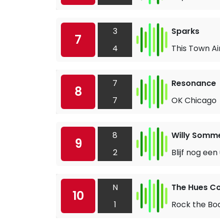
3
Sparks
7
4
This Town Ai
7
Resonance
8
7
OK Chicago
8
Willy Somm
9
2
Blijf nog een 
N
The Hues C
10
1
Rock the Bo