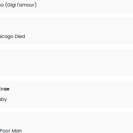
so (Gigi l'amour)
hicago Died
Crae
aby
y
 Poor Man