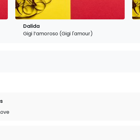
Dalida
Gigi l’amoroso (Gigi l'amour)
s
Love