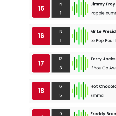
N
Jimmy Frey
15
1
Pappie num
N
Mr Le Presi
16
1
Le Pop Pour 
13
Terry Jacks
17
3
If You Go A
6
Hot Chocol
18
5
Emma
9
Freddy Brec