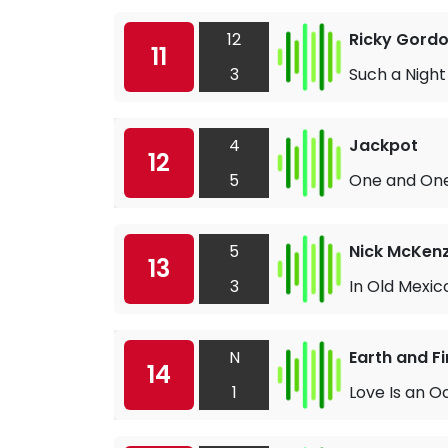
12
Ricky Gord
11
3
Such a Night
4
Jackpot
12
5
One and One
5
Nick McKenz
13
3
In Old Mexic
N
Earth and Fi
14
1
Love Is an 