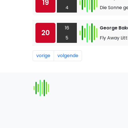
19
4
Die Sonne ge
16
George Bake
20
5
Fly Away Lit
vorige
volgende