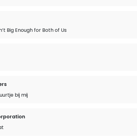
n’t Big Enough for Both of Us
ers
uurtje bij mij
orporation
at