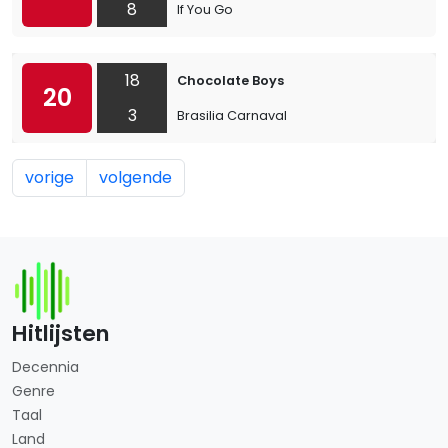
8
If You Go
18
Chocolate Boys
20
3
Brasilia Carnaval
vorige
volgende
Hitlijsten
Decennia
Genre
Taal
Land