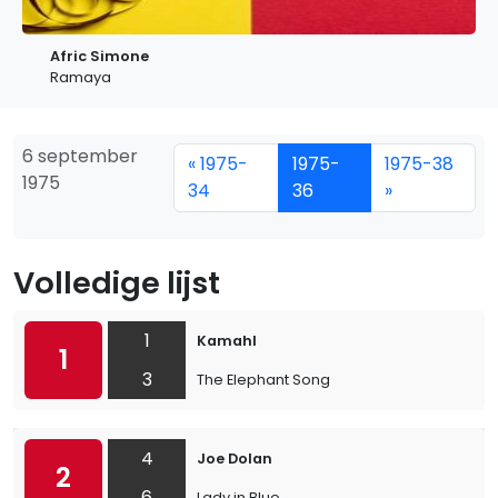
Afric Simone
Ramaya
6 september
« 1975-
1975-
1975-38
1975
34
36
»
Volledige lijst
1
Kamahl
1
3
The Elephant Song
4
Joe Dolan
2
6
Lady in Blue