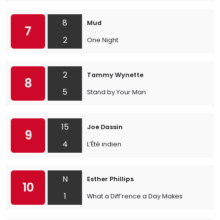
8
Mud
7
2
One Night
2
Tammy Wynette
8
5
Stand by Your Man
15
Joe Dassin
9
4
L’Été indien
N
Esther Phillips
10
1
What a Diff’rence a Day Makes