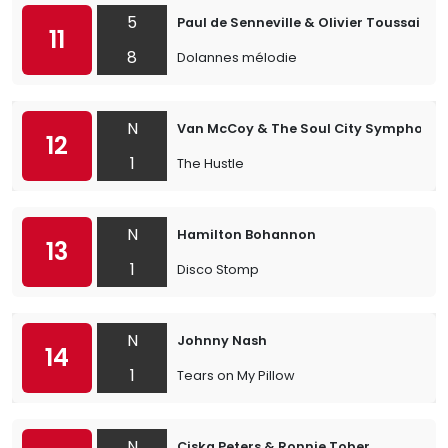
5
Paul de Senneville & Olivier Toussaint
11
8
Dolannes mélodie
N
Van McCoy & The Soul City Symphony
12
1
The Hustle
N
Hamilton Bohannon
13
1
Disco Stomp
N
Johnny Nash
14
1
Tears on My Pillow
N
Ciska Peters & Ronnie Tober