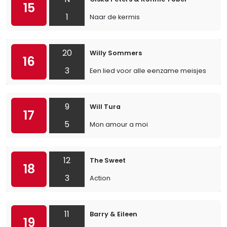
15
1
Naar de kermis
20
Willy Sommers
16
3
Een lied voor alle eenzame meisjes
9
Will Tura
17
5
Mon amour a moi
12
The Sweet
18
3
Action
11
Barry & Eileen
19