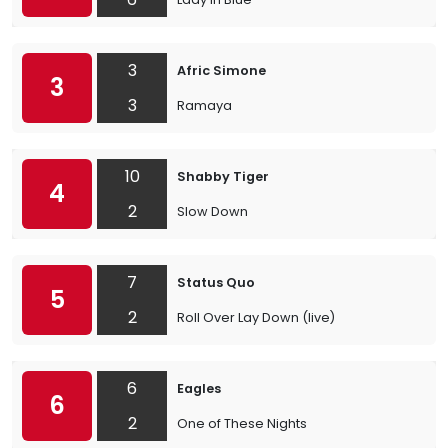
3
Afric Simone
3
3
Ramaya
10
Shabby Tiger
4
2
Slow Down
7
Status Quo
5
2
Roll Over Lay Down (live)
6
Eagles
6
2
One of These Nights