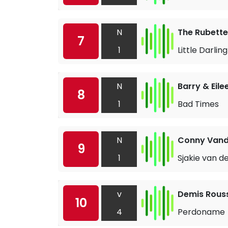
N
The Rubette
7
1
Little Darling
N
Barry & Eile
8
1
Bad Times
N
Conny Van
9
1
Sjakie van d
v
Demis Rous
10
4
Perdoname