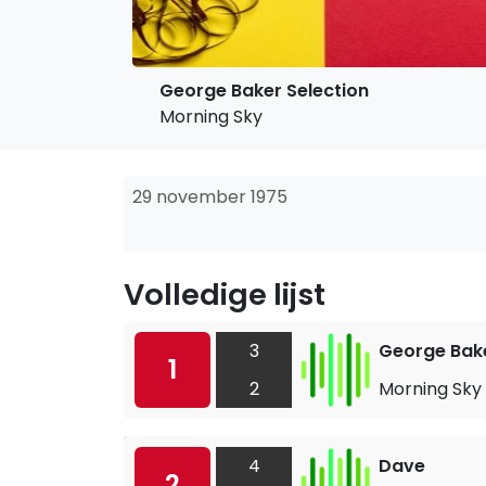
George Baker Selection
Morning Sky
29 november 1975
Volledige lijst
3
George Bake
1
2
Morning Sky
4
Dave
2