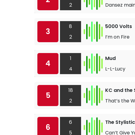
2
Dansez mai
8
5000 Volts
3
2
I’m on Fire
1
Mud
4
4
L-L-Lucy
18
KC and the 
5
2
That’s the Wa
6
The Stylisti
6
5
Can’t Give Y