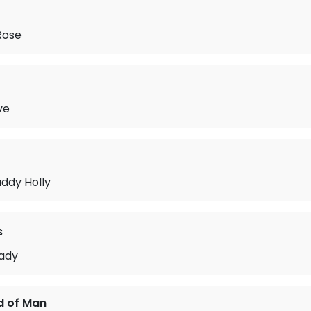
Rose
ve
uddy Holly
s
Lady
d of Man