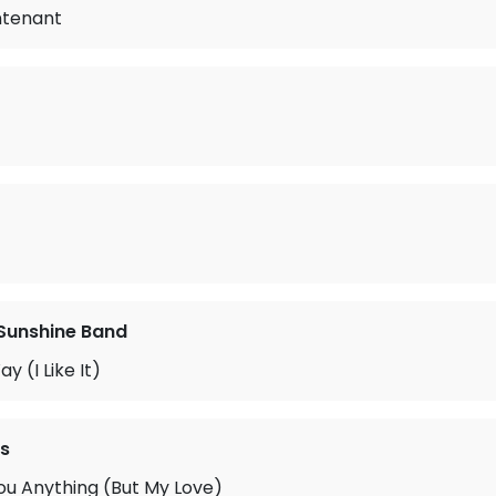
ntenant
Sunshine Band
y (I Like It)
cs
ou Anything (But My Love)