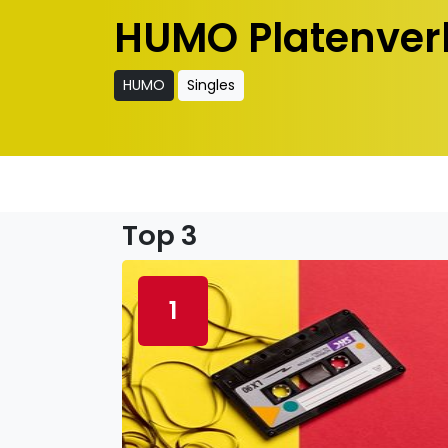
HUMO Platenver
HUMO
Singles
Top 3
1