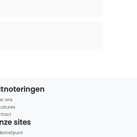
itnoteringen
er ons
catures
ntact
nze sites
diotrefpunt