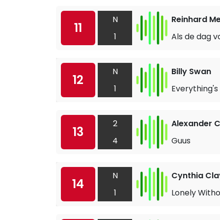
N
Reinhard M
11
1
Als de dag v
N
Billy Swan
12
1
Everything's
2
Alexander C
13
4
Guus
N
Cynthia Cla
14
1
Lonely Witho