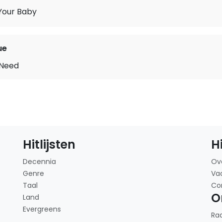
 Your Baby
ue
 Need
Hitlijsten
H
Decennia
Ov
Genre
Va
Taal
Co
O
Land
Evergreens
Ra