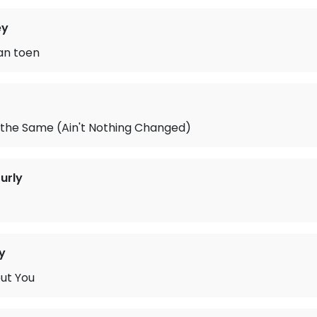
ey
an toen
 the Same (Ain't Nothing Changed)
urly
y
ut You