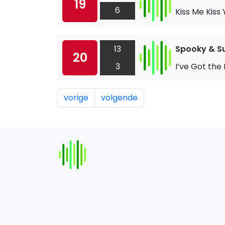
19
6
Kiss Me Kiss
13
Spooky & S
20
3
I’ve Got the
vorige
volgende