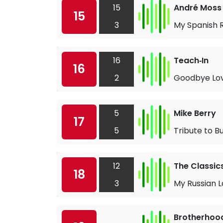
15
André Moss
15
3
My Spanish 
16
Teach‐In
16
2
Goodbye Lo
5
Mike Berry
17
5
Tribute to B
12
The Classic
18
3
My Russian 
Brotherhoo