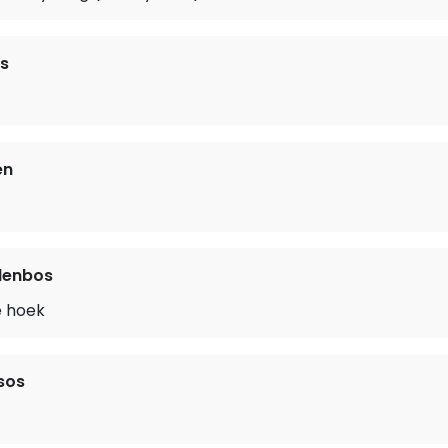
s
en
denbos
e hoek
sos