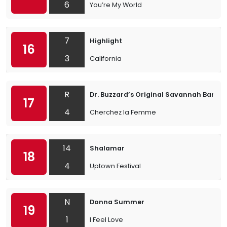
6
You’re My World
7
Highlight
16
3
California
R
Dr. Buzzard’s Original Savannah Band
17
4
Cherchez la Femme
14
Shalamar
18
4
Uptown Festival
N
Donna Summer
19
1
I Feel Love