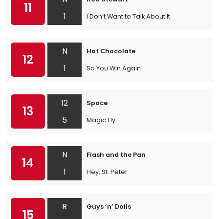
11
1
I Don’t Want to Talk About It
N
Hot Chocolate
12
1
So You Win Again
12
Space
13
5
Magic Fly
N
Flash and the Pan
14
1
Hey, St. Peter
R
Guys ’n’ Dolls
15