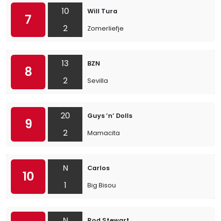
10
Will Tura
7
2
Zomerliefje
13
BZN
8
2
Sevilla
20
Guys ’n’ Dolls
9
2
Mamacita
N
Carlos
10
1
Big Bisou
N
Rod Stewart