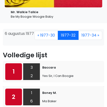
Mr. Walkie Talkie
Be My Boogie Woogie Baby
6 augustus 1977
« 1977-30
1977-32
1977-34 »
Volledige lijst
3
Baccara
1
2
Yes Sir, I Can Boogie
1
Boney M.
2
6
Ma Baker