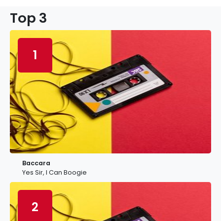
Top 3
1
Baccara
Yes Sir, I Can Boogie
2