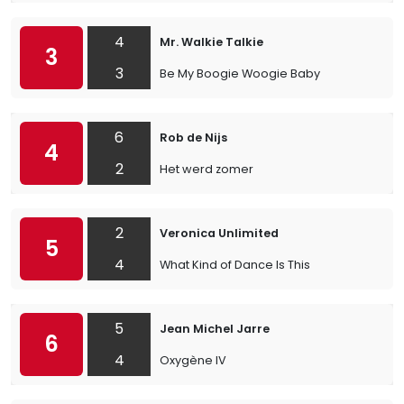
4
Mr. Walkie Talkie
3
3
Be My Boogie Woogie Baby
6
Rob de Nijs
4
2
Het werd zomer
2
Veronica Unlimited
5
4
What Kind of Dance Is This
5
Jean Michel Jarre
6
4
Oxygène IV