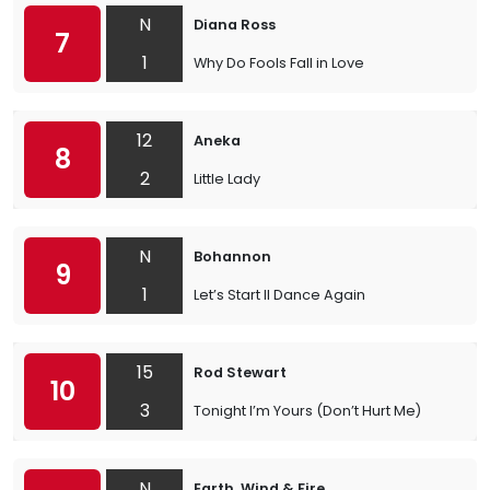
N
Diana Ross
7
1
Why Do Fools Fall in Love
12
Aneka
8
2
Little Lady
N
Bohannon
9
1
Let’s Start II Dance Again
15
Rod Stewart
10
3
Tonight I’m Yours (Don’t Hurt Me)
N
Earth, Wind & Fire