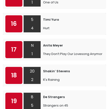
1
One of Us
5
Timi Yuro
16
4
Hurt
N
Anita Meyer
17
1
They Don’t Play Our Lovesong Anymore
20
Shakin’ Stevens
18
2
It's Raining
8
De Strangers
19
5
Strangers on 45