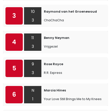
10
Raymond van het Groenewoud
3
3
ChaChaCha
11
Benny Neyman
4
3
Vrijgezel
9
Rose Royce
5
3
R.R. Express
N
Marcia Hines
6
1
Your Love Still Brings Me to My Knees