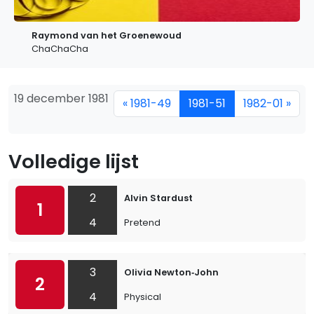
Raymond van het Groenewoud
ChaChaCha
19 december 1981
« 1981-49
1981-51
1982-01 »
Volledige lijst
2
Alvin Stardust
1
4
Pretend
3
Olivia Newton‐John
2
4
Physical