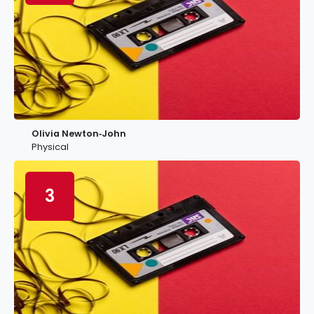
Olivia Newton‐John
Physical
3