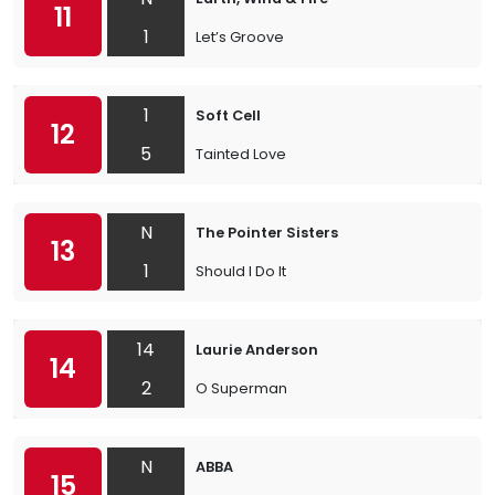
11
1
Let’s Groove
1
Soft Cell
12
5
Tainted Love
N
The Pointer Sisters
13
1
Should I Do It
14
Laurie Anderson
14
2
O Superman
N
ABBA
15