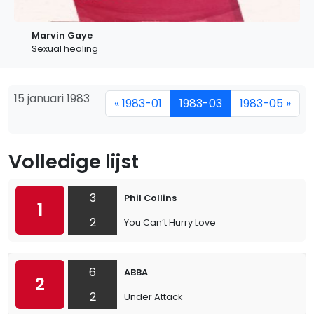
Marvin Gaye
Sexual healing
15 januari 1983
« 1983-01
1983-03
1983-05 »
Volledige lijst
3
Phil Collins
1
2
You Can’t Hurry Love
6
ABBA
2
2
Under Attack