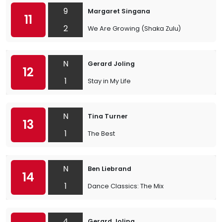
9
Margaret Singana
11
2
We Are Growing (Shaka Zulu)
N
Gerard Joling
12
1
Stay in My Life
N
Tina Turner
13
1
The Best
N
Ben Liebrand
14
1
Dance Classics: The Mix
4
Gerard Joling