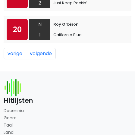
2
Just Keep Rockin’
N
Roy Orbison
20
1
California Blue
vorige
volgende
Hitlijsten
Decennia
Genre
Taal
Land