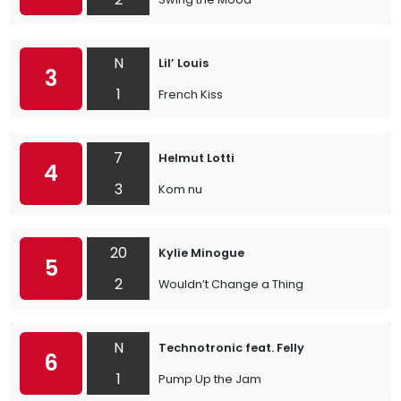
N
Lil’ Louis
3
1
French Kiss
7
Helmut Lotti
4
3
Kom nu
20
Kylie Minogue
5
2
Wouldn’t Change a Thing
N
Technotronic feat. Felly
6
1
Pump Up the Jam