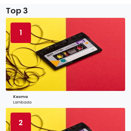
Top 3
1
Kaoma
Lambada
2