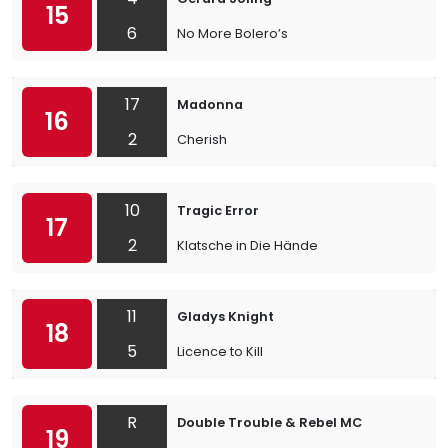
15
6
No More Bolero’s
17
Madonna
16
2
Cherish
10
Tragic Error
17
2
Klatsche in Die Hände
11
Gladys Knight
18
5
Licence to Kill
R
Double Trouble & Rebel MC
19