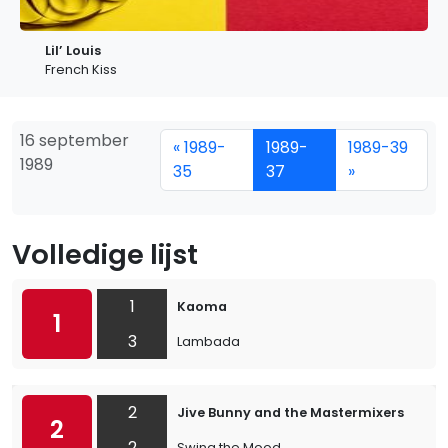
Lil’ Louis
French Kiss
16 september
« 1989-
1989-
1989-39
1989
35
37
»
Volledige lijst
1
Kaoma
1
3
Lambada
2
Jive Bunny and the Mastermixers
2
2
Swing the Mood