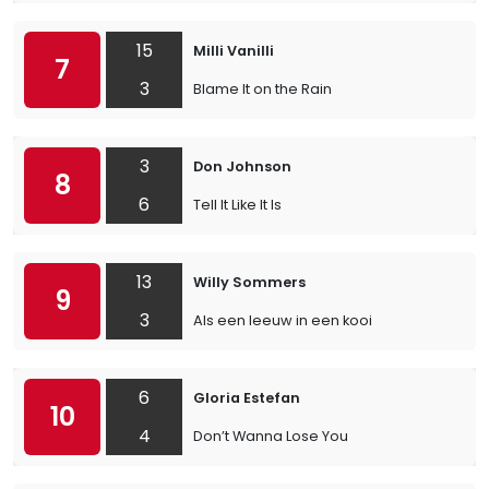
15
Milli Vanilli
7
3
Blame It on the Rain
3
Don Johnson
8
6
Tell It Like It Is
13
Willy Sommers
9
3
Als een leeuw in een kooi
6
Gloria Estefan
10
4
Don’t Wanna Lose You