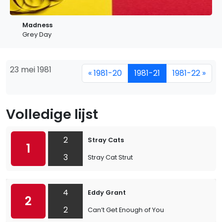
Madness
Grey Day
23 mei 1981
« 1981-20
1981-21
1981-22 »
Volledige lijst
2
Stray Cats
1
3
Stray Cat Strut
4
Eddy Grant
2
2
Can’t Get Enough of You