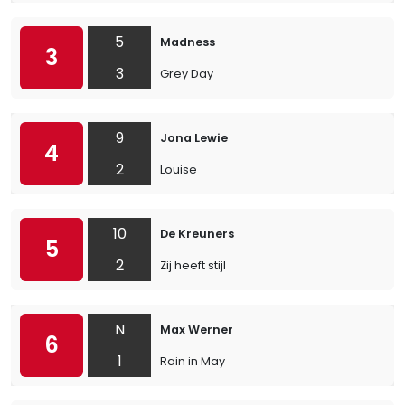
5
Madness
3
3
Grey Day
9
Jona Lewie
4
2
Louise
10
De Kreuners
5
2
Zij heeft stijl
N
Max Werner
6
1
Rain in May