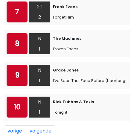
20
Frank Evans
7
2
Forget Him
N
The Machines
8
1
Frozen Faces
N
Grace Jones
9
1
I’ve Seen That Face Before (Libertango)
N
Rick Tubbax & Taxis
10
1
Tonight
vorige
volgende