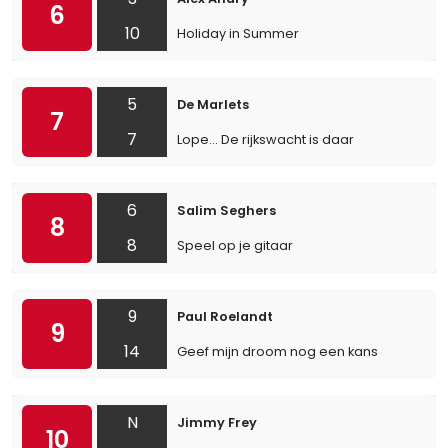
6
10
Holiday in Summer
5
De Marlets
7
7
Lope… De rijkswacht is daar
6
Salim Seghers
8
8
Speel op je gitaar
9
Paul Roelandt
9
14
Geef mijn droom nog een kans
N
Jimmy Frey
10