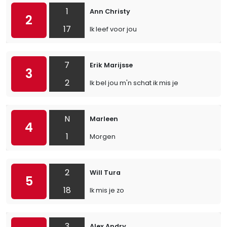
1
Ann Christy
2
17
Ik leef voor jou
7
Erik Marijsse
3
2
Ik bel jou m'n schat ik mis je
N
Marleen
4
1
Morgen
2
Will Tura
5
18
Ik mis je zo
3
Alex Andry