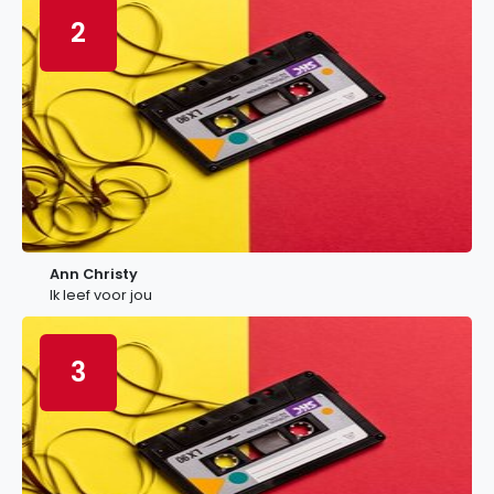
2
Ann Christy
Ik leef voor jou
3