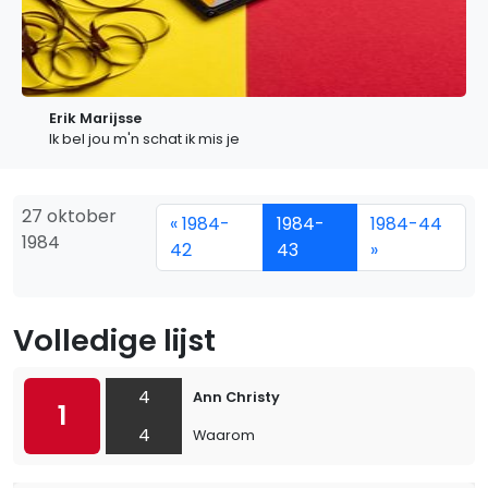
Erik Marijsse
Ik bel jou m'n schat ik mis je
27 oktober
« 1984-
1984-
1984-44
1984
42
43
»
Volledige lijst
4
Ann Christy
1
4
Waarom