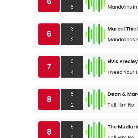
6
6
Mandolins in
3
Marcel Thi
6
2
Mandolines 
6
Elvis Presley
7
4
I Need Your 
5
Dean & Mar
8
2
Tell Him No
5
The Mudlar
8
2
Tell Him No