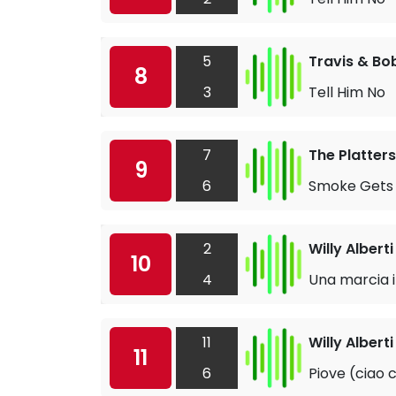
5
Travis & Bo
8
3
Tell Him No
7
The Platters
9
6
Smoke Gets 
2
Willy Alberti
10
4
Una marcia i
11
Willy Alberti
11
6
Piove (ciao 