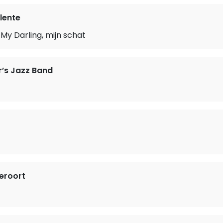
lente
My Darling, mijn schat
r’s Jazz Band
peroort