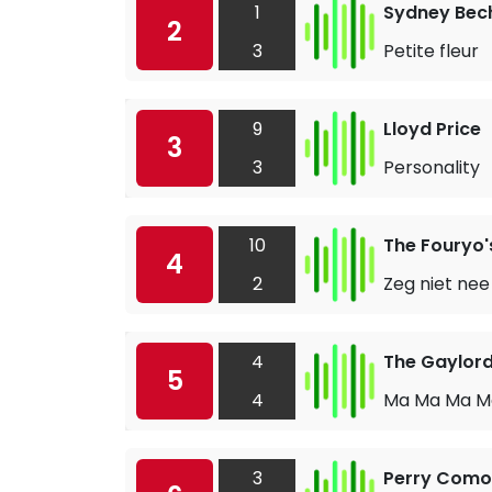
1
Sydney Bec
2
3
Petite fleur
9
Lloyd Price
3
3
Personality
10
The Fouryo'
4
2
Zeg niet nee
4
The Gaylor
5
4
Ma Ma Ma M
3
Perry Como