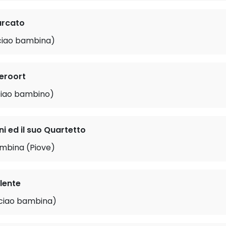
rcato
 ciao bambina)
peroort
ciao bambino)
i ed il suo Quartetto
ambina (Piove)
lente
 ciao bambina)