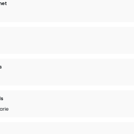
het
s
ds
arie