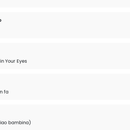
b
in Your Eyes
n fa
ciao bambina)