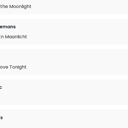
 the Moonlight
elemans
En Maanlicht
Love Tonight
c
ks