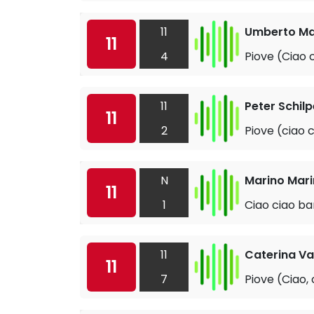
11
Umberto Ma
11
4
Piove (Ciao
11
Peter Schil
11
2
Piove (ciao 
N
Marino Marin
11
1
Ciao ciao b
11
Caterina Va
11
7
Piove (Ciao,