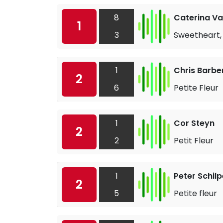
8
Caterina Va
1
3
Sweetheart, 
1
Chris Barbe
2
6
Petite Fleur
1
Cor Steyn
2
2
Petit Fleur
1
Peter Schil
2
5
Petite fleur