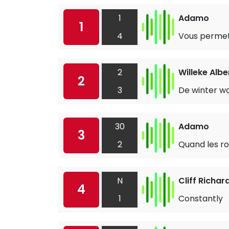
1
Adamo
1
4
Vous permet
2
Willeke Albe
2
3
De winter w
30
Adamo
3
2
Quand les r
N
Cliff Richar
4
1
Constantly