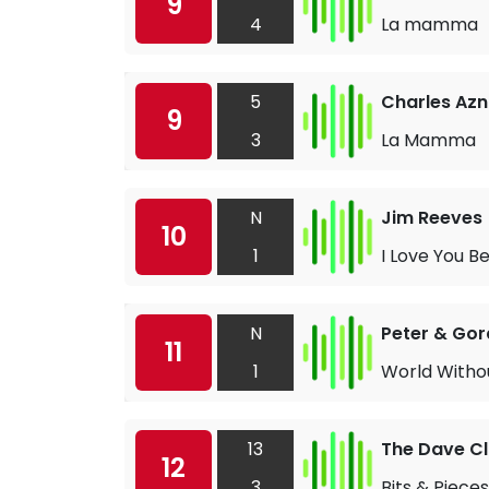
9
4
La mamma
5
Charles Az
9
3
La Mamma
N
Jim Reeves
10
1
I Love You B
N
Peter & Go
11
1
World Witho
13
The Dave Cl
12
3
Bits & Pieces