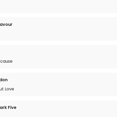
navour
ecause
rdon
ut Love
ark Five