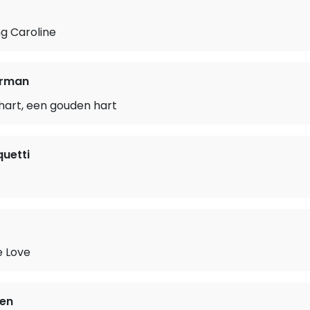
g Caroline
erman
art, een gouden hart
quetti
e Love
ken