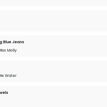
g Blue Jeans
iss Molly
 Me Water
wels