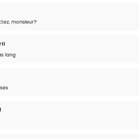
tez, monsieur?
rti
as lang
oses
d