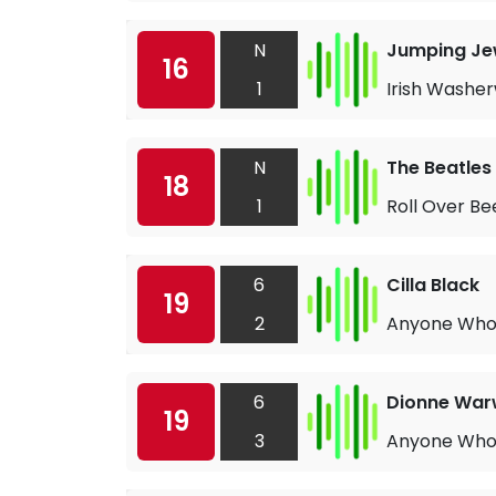
N
Jumping Je
16
1
Irish Wash
N
The Beatles
18
1
Roll Over B
6
Cilla Black
19
2
Anyone Who 
6
Dionne War
19
3
Anyone Who 