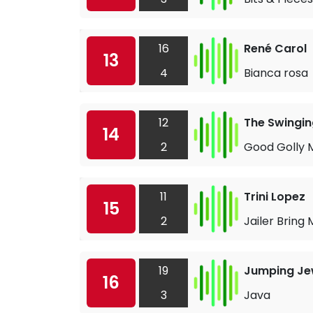
16
René Carol
13
4
Bianca rosa
12
The Swingin
14
2
Good Golly M
11
Trini Lopez
15
2
Jailer Bring
19
Jumping Je
16
3
Java