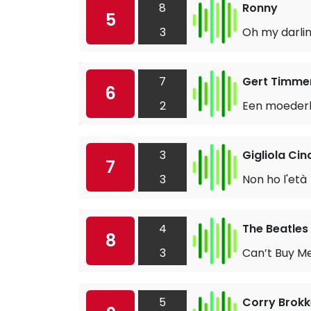
8
Ronny
5
3
Oh my darlin
7
Gert Timm
6
2
Een moederh
3
Gigliola Cin
7
3
Non ho l'età
4
The Beatles
8
3
Can’t Buy M
5
Corry Brok