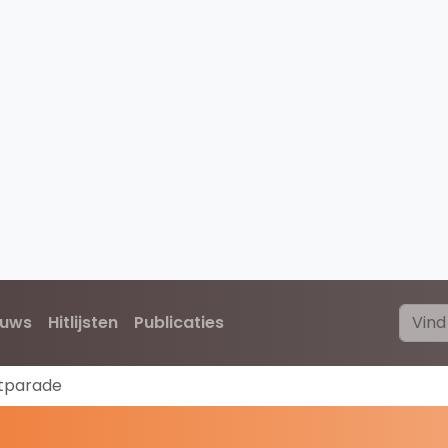
euws
Hitlijsten
Publicaties
itparade