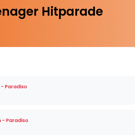
enager Hitparade
 - Paradiso
 - Paradiso