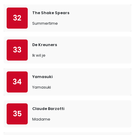
The Shake Spears
32
Summertime
De Kreuners
33
Ik wil je
Yamasuki
34
Yamasuki
Claude Barzotti
35
Madame