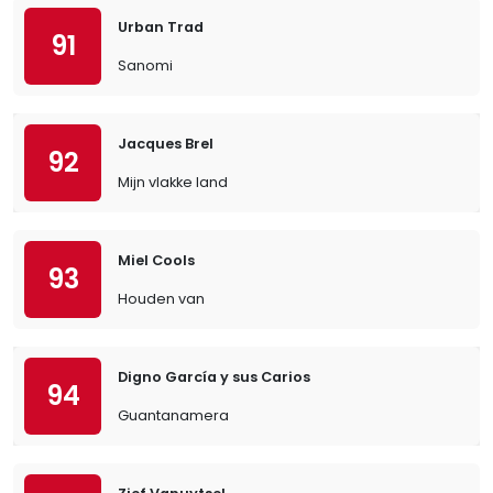
Urban Trad
91
Sanomi
Jacques Brel
92
Mijn vlakke land
Miel Cools
93
Houden van
Digno García y sus Carios
94
Guantanamera