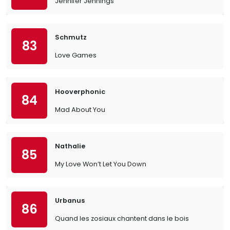
Jennifer Jennings
Schmutz
83
Love Games
Hooverphonic
84
Mad About You
Nathalie
85
My Love Won’t Let You Down
Urbanus
86
Quand les zosiaux chantent dans le bois