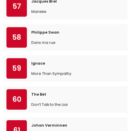
Jacques Brel
57
Marieke
Philippe Swan
58
Dans ma rue
Ignace
59
More Than Sympathy
The Bet
60
Don’t Talk to the Liar
Johan Verminnen
61