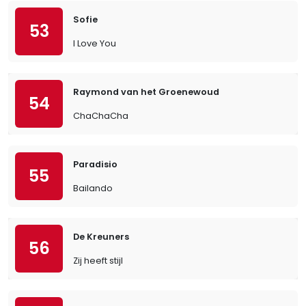
Sofie
53
I Love You
Raymond van het Groenewoud
54
ChaChaCha
Paradisio
55
Bailando
De Kreuners
56
Zij heeft stijl