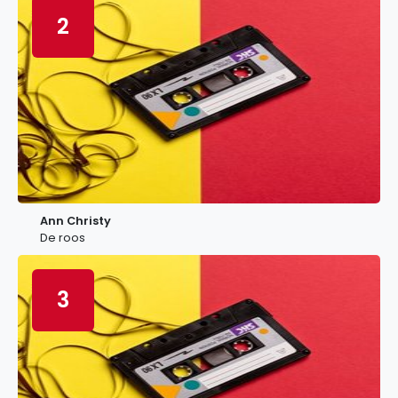
2
Ann Christy
De roos
3