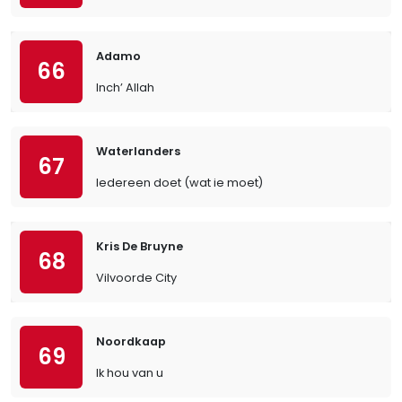
Adamo
66
Inch’ Allah
Waterlanders
67
Iedereen doet (wat ie moet)
Kris De Bruyne
68
Vilvoorde City
Noordkaap
69
Ik hou van u