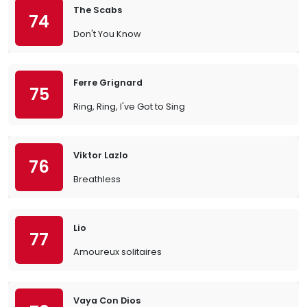
The Scabs
74
Don't You Know
Ferre Grignard
75
Ring, Ring, I've Got to Sing
Viktor Lazlo
76
Breathless
Lio
77
Amoureux solitaires
Vaya Con Dios