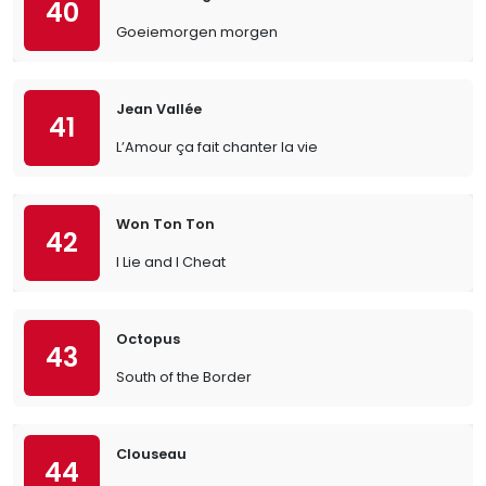
40
Goeiemorgen morgen
Jean Vallée
41
L’Amour ça fait chanter la vie
Won Ton Ton
42
I Lie and I Cheat
Octopus
43
South of the Border
Clouseau
44