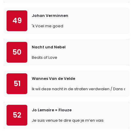
Johan Verminnen
49
'k Voel me goed
Nacht und Nebel
50
Beats of Love
Wannes Van de Velde
51
Ik wil deze nacht in de straten verdwalen / Dans cett
Jo Lemaire + Flouze
52
Je suis venue te dire que je m’en vais