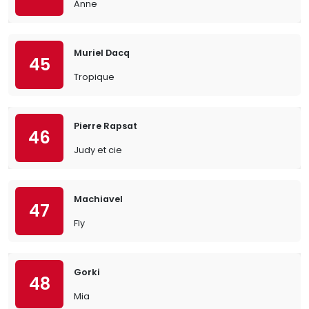
Anne
Muriel Dacq
45
Tropique
Pierre Rapsat
46
Judy et cie
Machiavel
47
Fly
Gorki
48
Mia