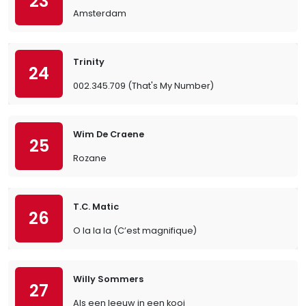
23
Amsterdam
Trinity
24
002.345.709 (That's My Number)
Wim De Craene
25
Rozane
T.C. Matic
26
O la la la (C’est magnifique)
Willy Sommers
27
Als een leeuw in een kooi