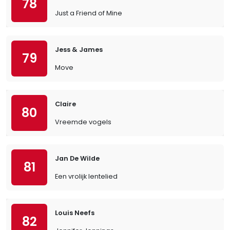
78
Just a Friend of Mine
Jess & James
79
Move
Claire
80
Vreemde vogels
Jan De Wilde
81
Een vrolijk lentelied
Louis Neefs
82