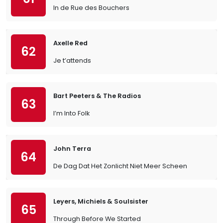
In de Rue des Bouchers
Axelle Red
62
Je t’attends
Bart Peeters & The Radios
63
I’m Into Folk
John Terra
64
De Dag Dat Het Zonlicht Niet Meer Scheen
Leyers, Michiels & Soulsister
65
Through Before We Started