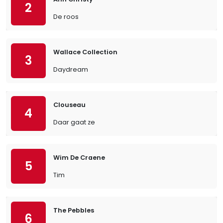
2
De roos
Wallace Collection
3
Daydream
Clouseau
4
Daar gaat ze
Wim De Craene
5
Tim
The Pebbles
6