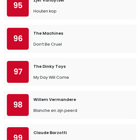
Zjef Vanuytsel
95
Houten kop
The Machines
96
Don’t Be Cruel
The Dinky Toys
97
My Day Will Come
Willem Vermandere
98
Blanche en zijn peerd
Claude Barzotti
99