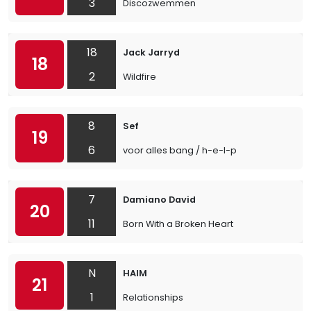
3
Discozwemmen
18
Jack Jarryd
18
2
Wildfire
8
Sef
19
6
voor alles bang / h-e-l-p
7
Damiano David
20
11
Born With a Broken Heart
N
HAIM
21
1
Relationships