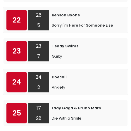
26
Benson Boone
22
5
Sorry I'm Here For Someone Else
23
Teddy Swims
23
7
Guilty
24
Doechii
24
2
Anxiety
17
Lady Gaga & Bruno Mars
25
28
Die With a Smile