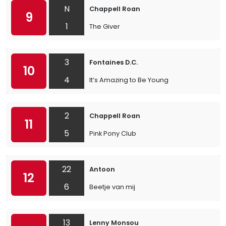
N
Chappell Roan
9
1
The Giver
3
Fontaines D.C.
10
4
It’s Amazing to Be Young
2
Chappell Roan
11
5
Pink Pony Club
22
Antoon
12
6
Beetje van mij
13
Lenny Monsou