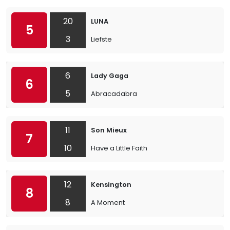
20
LUNA
5
3
Liefste
6
Lady Gaga
6
5
Abracadabra
11
Son Mieux
7
10
Have a Little Faith
12
Kensington
8
8
A Moment