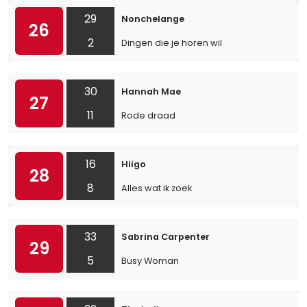
29
Nonchelange
26
2
Dingen die je horen wil
30
Hannah Mae
27
11
Rode draad
16
Hiigo
28
8
Alles wat ik zoek
33
Sabrina Carpenter
29
5
Busy Woman