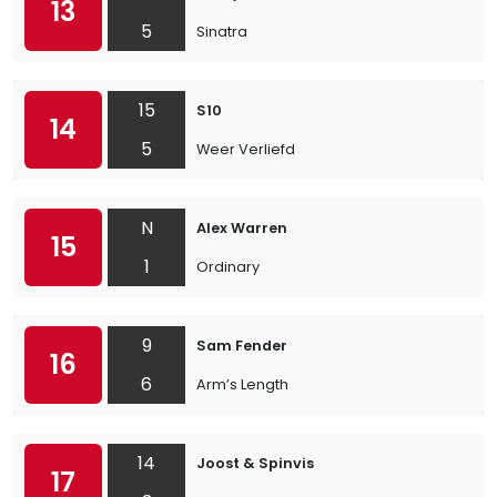
13
5
Sinatra
15
S10
14
5
Weer Verliefd
N
Alex Warren
15
1
Ordinary
9
Sam Fender
16
6
Arm’s Length
14
Joost & Spinvis
17