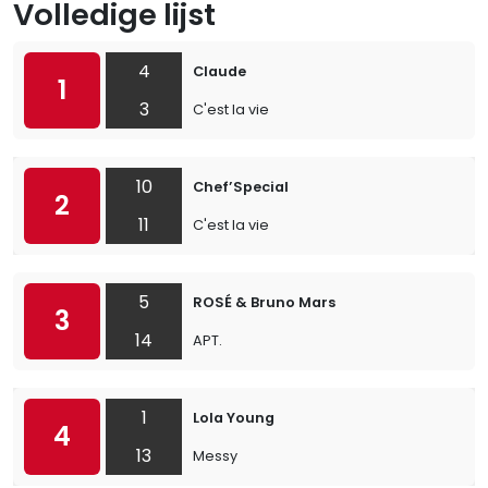
Volledige lijst
4
Claude
1
3
C'est la vie
10
Chef’Special
2
11
C'est la vie
5
ROSÉ & Bruno Mars
3
14
APT.
1
Lola Young
4
13
Messy