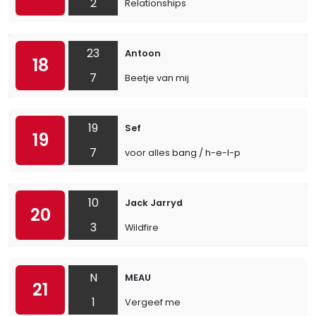
2
Relationships
23
Antoon
18
7
Beetje van mij
19
Sef
19
7
voor alles bang / h-e-l-p
10
Jack Jarryd
20
3
Wildfire
N
MEAU
21
1
Vergeef me