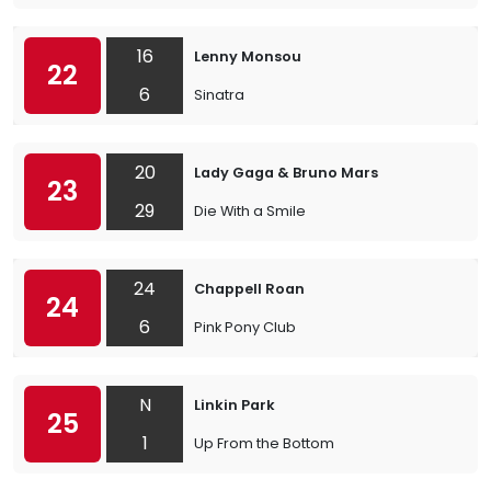
16
Lenny Monsou
22
6
Sinatra
20
Lady Gaga & Bruno Mars
23
29
Die With a Smile
24
Chappell Roan
24
6
Pink Pony Club
N
Linkin Park
25
1
Up From the Bottom