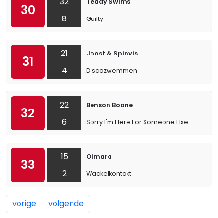
32
Teddy Swims
30
8
Guilty
21
Joost & Spinvis
31
4
Discozwemmen
22
Benson Boone
32
6
Sorry I'm Here For Someone Else
15
Oimara
33
2
Wackelkontakt
vorige
volgende