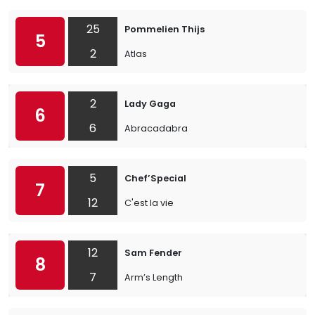
25
Pommelien Thijs
5
2
Atlas
2
Lady Gaga
6
6
Abracadabra
5
Chef’Special
7
12
C'est la vie
12
Sam Fender
8
7
Arm’s Length