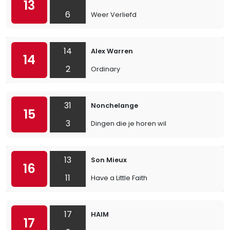
13
6
Weer Verliefd
14
Alex Warren
14
2
Ordinary
31
Nonchelange
15
3
Dingen die je horen wil
13
Son Mieux
16
11
Have a Little Faith
17
HAIM
17