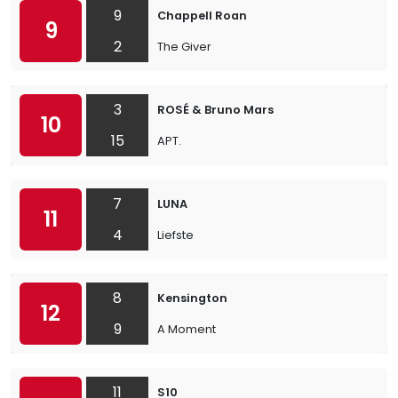
9
Chappell Roan
9
2
The Giver
3
ROSÉ & Bruno Mars
10
15
APT.
7
LUNA
11
4
Liefste
8
Kensington
12
9
A Moment
11
S10