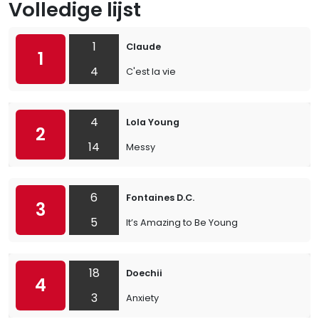
Volledige lijst
1
Claude
1
4
C'est la vie
4
Lola Young
2
14
Messy
6
Fontaines D.C.
3
5
It’s Amazing to Be Young
18
Doechii
4
3
Anxiety