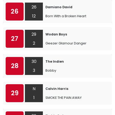
26
Damiano David
26
12
Born With a Broken Heart
29
Wodan Boys
27
2
Geezer Glamour Danger
30
The Indien
28
3
Bobby
N
Calvin Harris
29
1
SMOKE THE PAIN AWAY