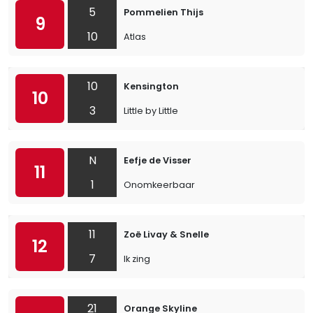
5
Pommelien Thijs
9
10
Atlas
10
Kensington
10
3
Little by Little
N
Eefje de Visser
11
1
Onomkeerbaar
11
Zoë Livay & Snelle
12
7
Ik zing
21
Orange Skyline