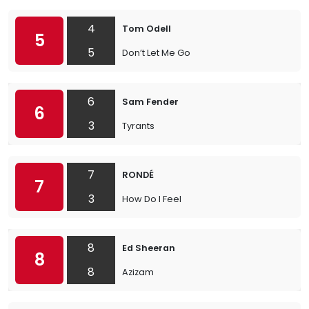
4
Tom Odell
5
5
Don’t Let Me Go
6
Sam Fender
6
3
Tyrants
7
RONDÉ
7
3
How Do I Feel
8
Ed Sheeran
8
8
Azizam