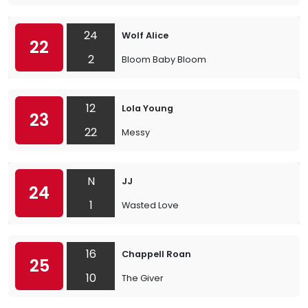
24
Wolf Alice
22
2
Bloom Baby Bloom
12
Lola Young
23
22
Messy
N
JJ
24
1
Wasted Love
16
Chappell Roan
25
10
The Giver