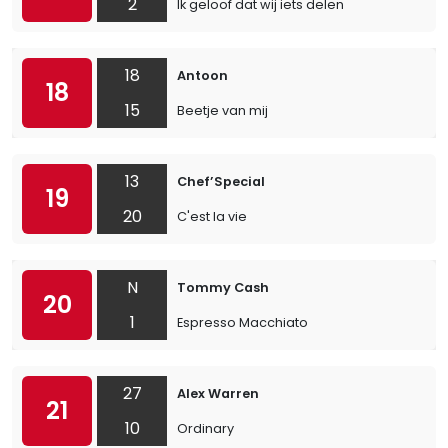
2
Ik geloof dat wij iets delen
18
Antoon
18
15
Beetje van mij
13
Chef’Special
19
20
C'est la vie
N
Tommy Cash
20
1
Espresso Macchiato
27
Alex Warren
21
10
Ordinary