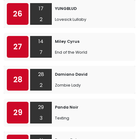
17
YUNGBLUD
26
2
Lovesick Lullaby
14
Miley Cyrus
27
7
End of the World
28
Damiano David
28
2
Zombie Lady
29
Panda Noir
29
3
Texting