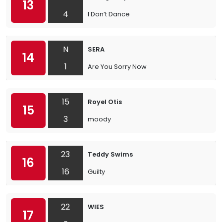
13
4
I Don’t Dance
N
SERA
14
1
Are You Sorry Now
15
Royel Otis
15
3
moody
23
Teddy Swims
16
16
Guilty
22
WIES
17