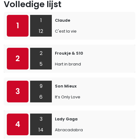
Volledige lijst
1
Claude
1
12
C'est la vie
2
Froukje & S10
2
5
Hart in brand
9
Son Mieux
3
6
It’s Only Love
3
Lady Gaga
4
14
Abracadabra