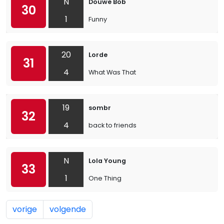
N
Douwe Bob
30
1
Funny
20
Lorde
31
4
What Was That
19
sombr
32
4
back to friends
N
Lola Young
33
1
One Thing
vorige
volgende