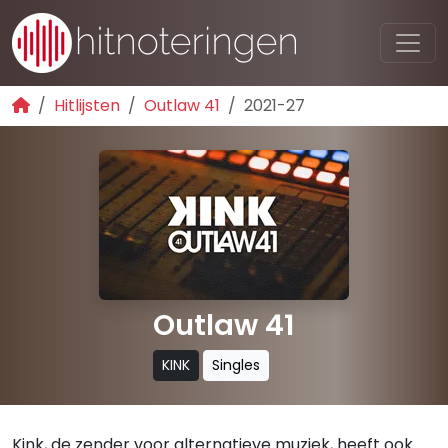
Hitlijsten
Outlaw 41
2021-27
Outlaw 41
KINK
Singles
Kink, de zender voor alternatieve muziek, heeft ook