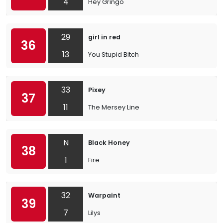
4
Hey Gringo
29
girl in red
36
13
You Stupid Bitch
33
Pixey
37
11
The Mersey Line
N
Black Honey
38
1
Fire
32
Warpaint
39
7
Lilys