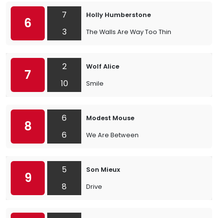
7
Holly Humberstone
6
3
The Walls Are Way Too Thin
2
Wolf Alice
7
10
Smile
6
Modest Mouse
8
6
We Are Between
5
Son Mieux
9
8
Drive