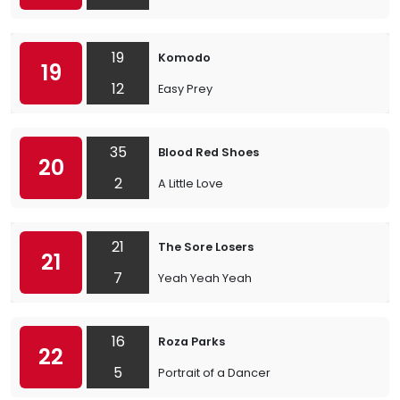
19
Komodo
19
12
Easy Prey
35
Blood Red Shoes
20
2
A Little Love
21
The Sore Losers
21
7
Yeah Yeah Yeah
16
Roza Parks
22
5
Portrait of a Dancer