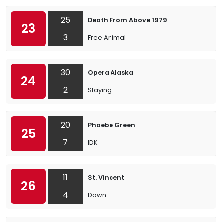
25
Death From Above 1979
23
3
Free Animal
30
Opera Alaska
24
2
Staying
20
Phoebe Green
25
7
IDK
11
St. Vincent
26
4
Down