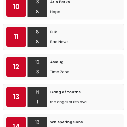
3
Arlo Parks
10
8
Hope
8
Bilk
11
8
Bad News
12
Áslaug
12
3
Time Zone
N
Gang of Youths
13
1
the angel of 8th ave.
13
Whispering Sons
14