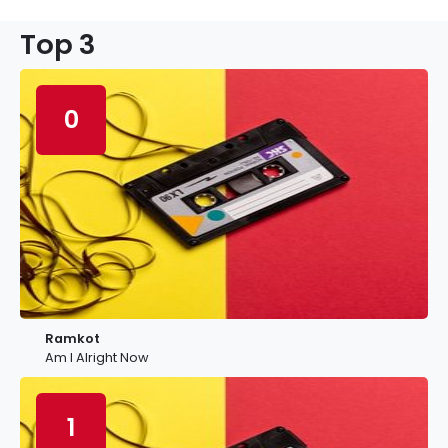
Top 3
0
Ramkot
Am I Alright Now
1