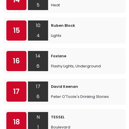
5
Heat
10
Ruben Block
15
4
Lights
14
Foxlane
16
6
Flashy Lights, Underground
17
David Keenan
17
6
Peter O'Toole's Drinking Stories
N
TESSEL
18
1
Boulevard