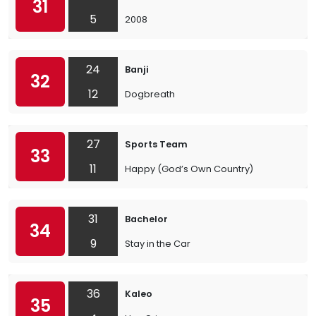
31
5
2008
24
Banji
32
12
Dogbreath
27
Sports Team
33
11
Happy (God’s Own Country)
31
Bachelor
34
9
Stay in the Car
36
Kaleo
35