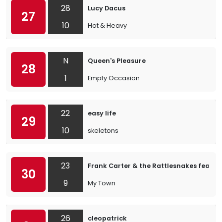
28
Lucy Dacus
27
10
Hot & Heavy
N
Queen's Pleasure
28
1
Empty Occasion
22
easy life
29
10
skeletons
23
Frank Carter & the Rattlesnakes feat. J
30
9
My Town
26
cleopatrick