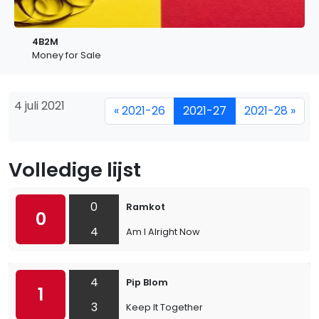
4B2M
Money for Sale
4 juli 2021
« 2021-26
2021-27
2021-28 »
Volledige lijst
0
Ramkot
0
4
Am I Alright Now
4
Pip Blom
1
3
Keep It Together