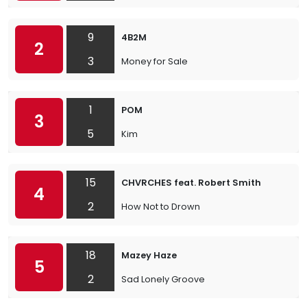
9
4B2M
2
3
Money for Sale
1
POM
3
5
Kim
15
CHVRCHES feat. Robert Smith
4
2
How Not to Drown
18
Mazey Haze
5
2
Sad Lonely Groove